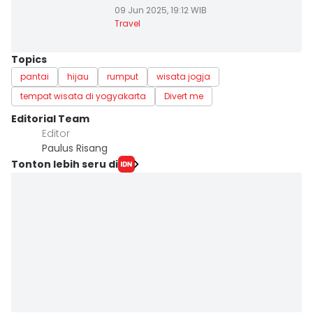
09 Jun 2025, 19:12 WIB
Travel
Topics
pantai
hijau
rumput
wisata jogja
tempat wisata di yogyakarta
Divert me
Editorial Team
Editor
Paulus Risang
Tonton lebih seru di