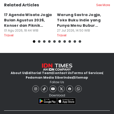
Related Articles
See More
17 Agenda Wisata Jogja
Warung Sastra Jogja,
13
Bulan Agustus 2026,
Toko Buku Indie yang
L
Konser dan Piknik
Punya Menu Bubur
Fa
Literasi
01 Agu 2026, 18:44 WIB
Manado
27 Jul 2026, 14:50 WIB
M
20
Travel
Travel
Tr
About Us
Editorial Team
Contact Us
Terms of Services
Pedoman Media Siber
Index
Sitemap
Follow Us
Download