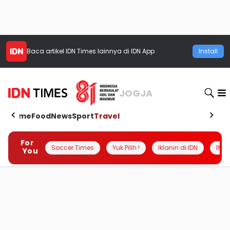
Baca artikel
IDN Times
lainnya di IDN App
Install
JOGJA
Home
Food
News
Sport
Travel
For
Soccer Times
Yuk Pilih !
Iklanin di IDN
INSI
You