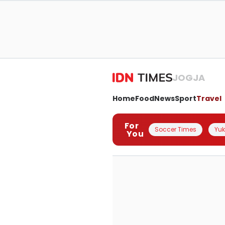
JOGJA
Home
Food
News
Sport
Travel
For
Soccer Times
Yuk 
You