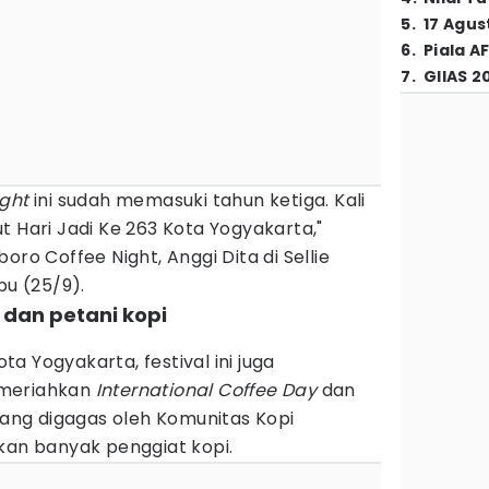
5
.
17 Agus
6
.
Piala A
7
.
GIIAS 2
ight
ini sudah memasuki tahun ketiga. Kali
t Hari Jadi Ke 263 Kota Yogyakarta,"
oro Coffee Night, Anggi Dita di Sellie
bu (25/9).
t dan petani kopi
a Yogyakarta, festival ini juga
emeriahkan
International Coffee Day
dan
 yang digagas oleh Komunitas Kopi
kan banyak penggiat kopi.