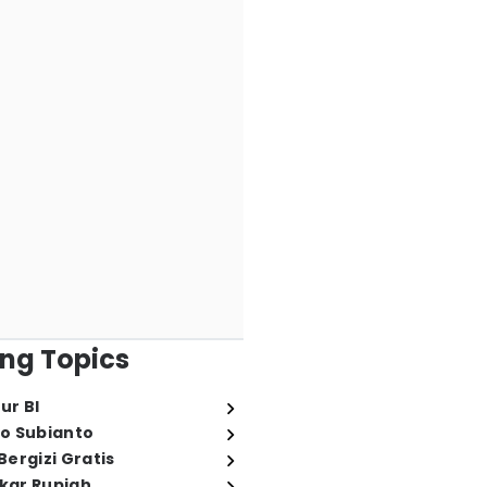
ng Topics
ur BI
o Subianto
ergizi Gratis
ukar Rupiah