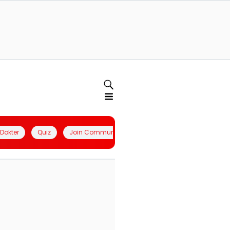
l Dokter
Quiz
Join Community