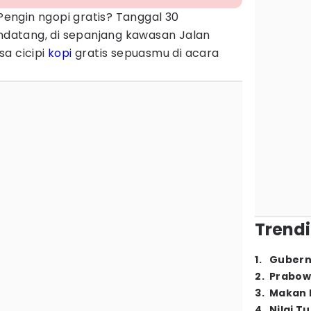
engin ngopi gratis? Tanggal 30
atang, di sepanjang kawasan Jalan
a cicipi
kopi
gratis sepuasmu di acara
Trendi
1
.
Gubern
2
.
Prabow
3
.
Makan B
4
.
Nilai T