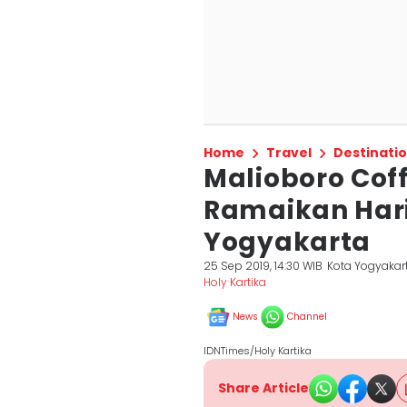
Home
Travel
Destinati
Malioboro Cof
Ramaikan Hari
Yogyakarta
25 Sep 2019, 14:30 WIB
Kota Yogyakar
Holy Kartika
News
Channel
IDNTimes/Holy Kartika
Share Article