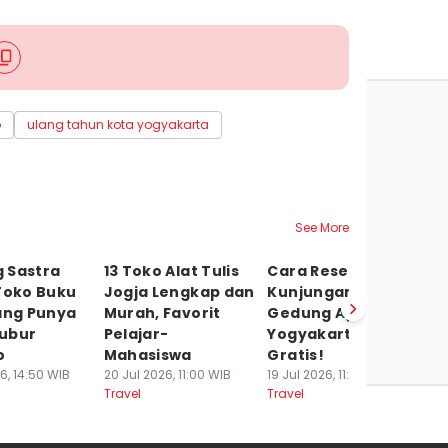
o
ulang tahun kota yogyakarta
See More
 Sastra
13 Toko Alat Tulis
Cara Reservasi
8
Toko Buku
Jogja Lengkap dan
Kunjungan ke
M
ang Punya
Murah, Favorit
Gedung Agung
u
ubur
Pelajar-
Yogyakarta,
Ak
o
Mahasiswa
Gratis!
Ed
6, 14:50 WIB
20 Jul 2026, 11:00 WIB
19 Jul 2026, 11:24 WIB
15
Travel
Travel
Tr