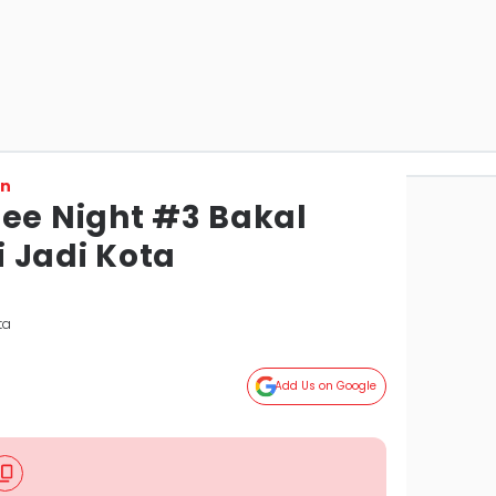
on
fee Night #3 Bakal
 Jadi Kota
ta
Add Us on Google