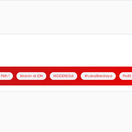
Pilih !
Iklanin di IDN
INSIDENESIA
#LokalBerdaya
Profi