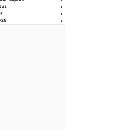
tus
FF
026