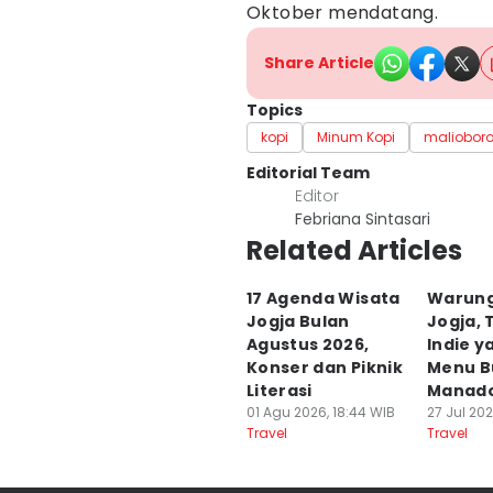
Oktober mendatang.
Share Article
Topics
kopi
Minum Kopi
maliobor
Editorial Team
Editor
Febriana Sintasari
Related Articles
17 Agenda Wisata
Warung
Jogja Bulan
Jogja, 
Agustus 2026,
Indie y
Konser dan Piknik
Menu B
Literasi
Manad
01 Agu 2026, 18:44 WIB
27 Jul 202
Travel
Travel