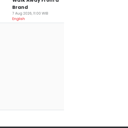
Walk Away From a
Brand
7 Aug 2026, 11:00 WIB
English
 Rekomendasi
4 Tempat Wisata
Ini Nama Candi d
useum di Jogja
Workshop di
Kompleks Candi
ntuk Mengisi
Jogja, Bawa
Prambanan,
hir Pekan,
Pulang
Jumlahnya
ukatif!
Pengalaman Baru
Ratusan
 Jul 2026, 19:26 WIB
13 Jul 2026, 14:40 WIB
12 Jul 2026, 23:19 WIB
avel
Travel
Travel