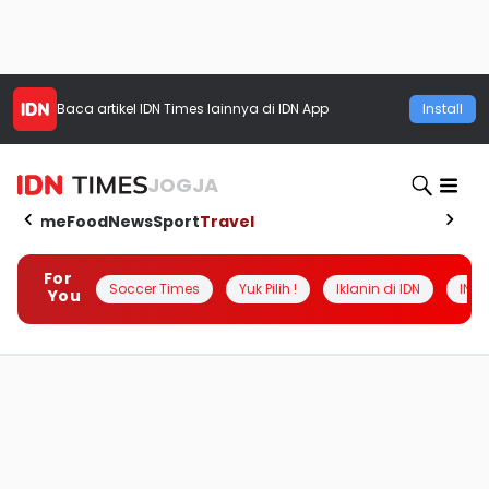
Baca artikel
IDN Times
lainnya di IDN App
Install
JOGJA
Home
Food
News
Sport
Travel
For
Soccer Times
Yuk Pilih !
Iklanin di IDN
INSI
You