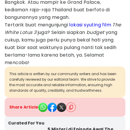
Bangkok. Atau mampir ke Grand Palace,
kediaman raja-raja Thailand buat berfoto di
bangunannya yang megah.
Tertarik buat mengunjungi
lokasi syuting film
The
White Lotus 3
juga? Selain siapkan
budget
yang
cukup, kamu juga perlu punya bekal hati yang
kuat biar saat waktunya pulang nanti tak sedih
berlama-lama karena betah, ya. Selamat
mencoba!
This article is written by our community writers and has been
carefully reviewed by our editorial team. We strive to provide
the most accurate and reliable information, ensuring high
standards of quality, credibility, and trustworthiness.
Share Article
Curated For You
5 Misteri di Episode Awal The