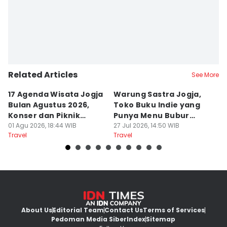
Related Articles
See More
17 Agenda Wisata Jogja
Warung Sastra Jogja,
13
Bulan Agustus 2026,
Toko Buku Indie yang
L
Konser dan Piknik
Punya Menu Bubur
Fa
Literasi
01 Agu 2026, 18:44 WIB
Manado
27 Jul 2026, 14:50 WIB
M
20
Travel
Travel
Tr
About Us
Editorial Team
Contact Us
Terms of Services
Pedoman Media Siber
Index
Sitemap