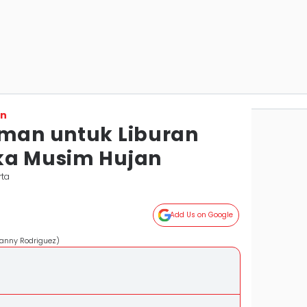
on
Aman untuk Liburan
ka Musim Hujan
rta
Add Us on Google
Manny Rodriguez)