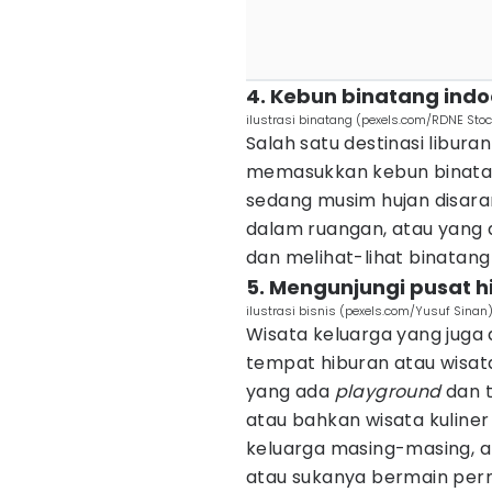
4. Kebun binatang indo
ilustrasi binatang (pexels.com/RDNE Stock
Salah satu destinasi libura
memasukkan kebun binata
sedang musim hujan disar
dalam ruangan, atau yang 
dan melihat-lihat binatang
5. Mengunjungi pusat h
ilustrasi bisnis (pexels.com/Yusuf Sinan
Wisata keluarga yang juga
tempat hiburan atau wisata
yang ada
playground
dan 
atau bahkan wisata kuline
keluarga masing-masing, 
atau sukanya bermain per