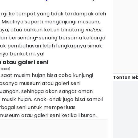
ergi ke tempat yang tidak terdampak oleh
. Misalnya seperti mengunjungi museum,
aya, atau bahkan kebun binatang
indoor
.
an bersenang-senang bersama keluarga
ntuk pembahasan lebih lengkapnya simak
a berikut ini, ya!
atau galeri seni
Space)
 saat musim hujan bisa coba kunjungi
Tonton leb
iasanya museum atau galeri seni
ruangan, sehingga akan sangat aman
i musik hujan. Anak-anak juga bisa sambil
rbagai seni untuk memperluas
museum atau galeri seni ketika liburan.