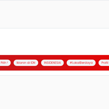
Pilih !
Iklanin di IDN
INSIDENESIA
#LokalBerdaya
Profi