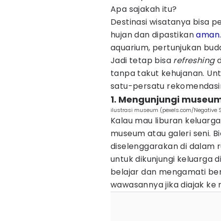
Apa sajakah itu?
Destinasi wisatanya bisa p
hujan dan dipastikan
aman
aquarium, pertunjukan bud
Jadi tetap bisa
refreshing
d
tanpa takut kehujanan. U
satu-persatu rekomendasiny
1. Mengunjungi museum 
ilustrasi museum (pexels.com/Negative 
Kalau mau liburan keluarga
museum atau galeri seni. B
diselenggarakan di dalam 
untuk dikunjungi keluarga d
belajar dan mengamati be
wawasannya jika diajak ke 