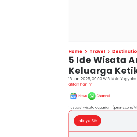
Home
Travel
Destinati
5 Ide Wisata 
Keluarga Keti
18 Jan 2025, 09:00 WIB
Kota Yogyaka
afifah hanim
News
Channel
ilustrasi wisata aquarium (pexels.com/
Intinya Sih