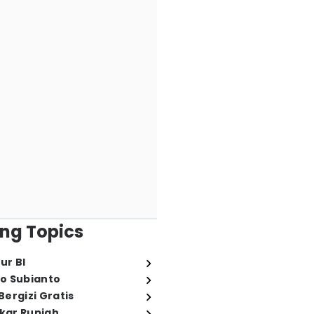
ng Topics
ur BI
o Subianto
ergizi Gratis
ukar Rupiah