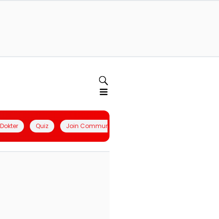
l Dokter
Quiz
Join Community