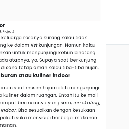
or
 Project)
n keluarga rasanya kurang kalau tidak
ng ke dalam
list
kunjungan. Namun kalau
ankan untuk mengunjungi kebun binatang
ada atapnya, ya. Supaya saat berkunjung
 di sana tetap aman kalau tiba-tiba hujan.
iburan atau kuliner indoor
)
 aman saat musim hujan ialah mengunjungi
 kuliner dalam ruangan. Entah itu ke mall
tempat bermainnya yang seru,
ice
skating
,
r
indoor
. Bisa sesuaikan dengan kesukaan
apakah suka menyicipi berbagai makanan
mainan.