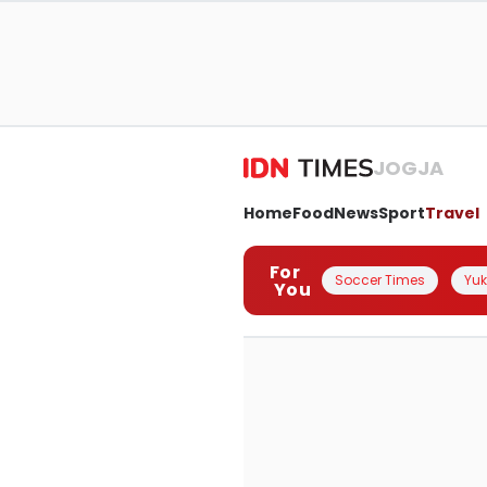
JOGJA
Home
Food
News
Sport
Travel
For
Soccer Times
Yuk 
You