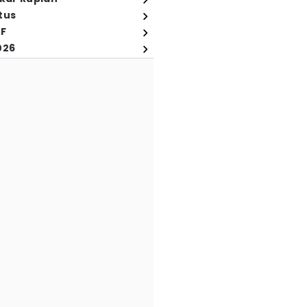
tus
FF
026