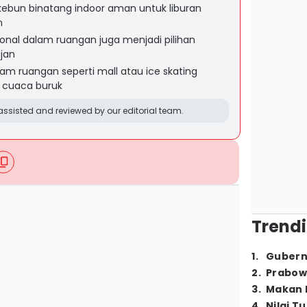
 kebun binatang indoor aman untuk liburan
n
ional dalam ruangan juga menjadi pilihan
jan
alam ruangan seperti mall atau ice skating
t cuaca buruk
ssisted and reviewed by our editorial team.
Trendi
1
.
Gubern
2
.
Prabow
3
.
Makan B
4
.
Nilai T