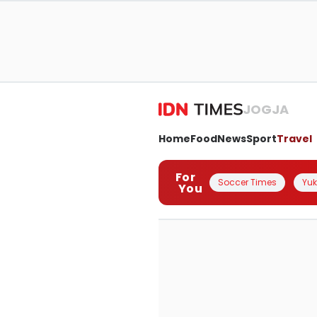
JOGJA
Home
Food
News
Sport
Travel
For
Soccer Times
Yuk 
You