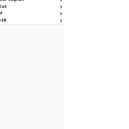
tus
FF
026