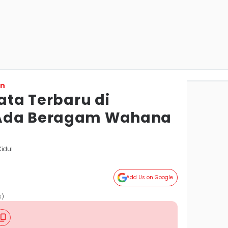
on
sata Terbaru di
 Ada Beragam Wahana
idul
Add Us on Google
k)