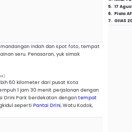
5
.
17 Agus
6
.
Piala A
7
.
GIIAS 2
mandangan indah dan spot foto, tempat
ainan seru. Penasaran, yuk simak
ark)
ebih 60 kilometer dari pusat Kota
tempuh 1 jam 30 menit perjalanan dengan
i Drini Park berdekatan dengan
tempat
gkidul seperti
Pantai Drini
, Watu Kodok,