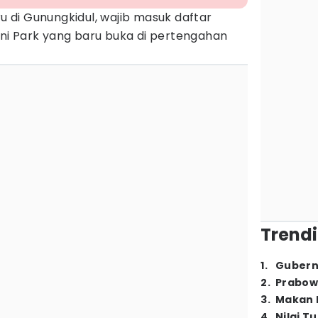
ru di Gunungkidul, wajib masuk daftar
i Park yang baru buka di pertengahan
Trendi
1
.
Gubern
2
.
Prabow
3
.
Makan B
4
.
Nilai T