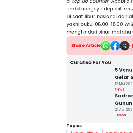
di
top up counter
. Apabila
ambil uangnya deposit
ref
Di saat libur nasional dan 
yakni pukul 08.00-18.00 WI
menghindari sinar matahari
Share Article
Curated For You
5 Venu
Gelar 
12 Mei 202
News
Sadran
Gunun
21 Apr 202
Travel
Topics
Tempat Wisata
wisata di yog