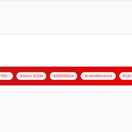
Pilih !
Iklanin di IDN
INSIDENESIA
#LokalBerdaya
Profi