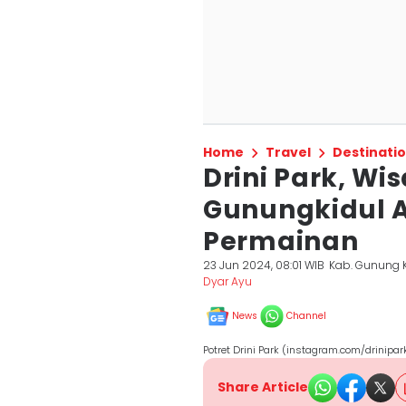
Home
Travel
Destinati
Drini Park, Wi
Gunungkidul
Permainan
23 Jun 2024, 08:01 WIB
Kab. Gunung K
Dyar Ayu
News
Channel
Potret Drini Park (instagram.com/drinipar
Share Article