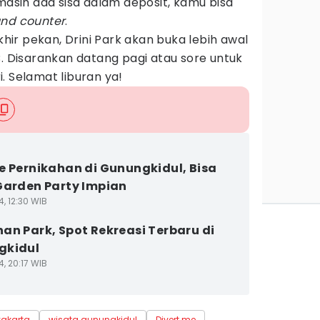
 masih ada sisa dalam deposit, kamu bisa
und counter
.
akhir pekan, Drini Park akan buka lebih awal
B. Disarankan datang pagi atau sore untuk
. Selamat liburan ya!
e Pernikahan di Gunungkidul, Bisa
Garden Party Impian
4, 12:30 WIB
an Park, Spot Rekreasi Terbaru di
gkidul
4, 20:17 WIB
yakarta
wisata gunungkidul
Divert me