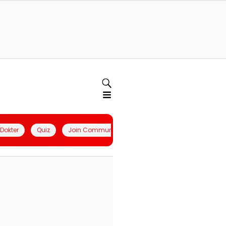
l Dokter
Quiz
Join Community