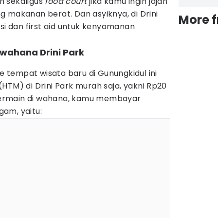
an sekaligus
food court
jika kamu ingin jajan
 makanan berat. Dan asyiknya, di Drini
More 
asi dan first aid untuk kenyamanan
wahana Drini Park
)
ke tempat wisata baru di Gunungkidul ini
HTM) di Drini Park murah saja, yakni Rp20
n bermain di wahana, kamu membayar
gam, yaitu: