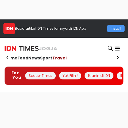
Baca artikel
IDN Times
lainnya di IDN App
Install
JOGJA
Home
Food
News
Sport
Travel
For
Soccer Times
Yuk Pilih !
Iklanin di IDN
INSI
You