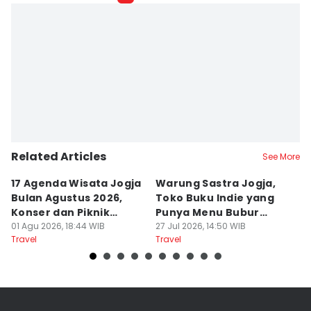
Related Articles
See More
17 Agenda Wisata Jogja
Warung Sastra Jogja,
13
Bulan Agustus 2026,
Toko Buku Indie yang
L
Konser dan Piknik
Punya Menu Bubur
Fa
Literasi
01 Agu 2026, 18:44 WIB
Manado
27 Jul 2026, 14:50 WIB
M
20
Travel
Travel
Tr