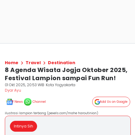
Home
Travel
Destination
8 Agenda Wisata Jogja Oktober 2025,
Festival Lampion sampai Fun Run!
01 Okt 2025, 20:53 WIB
Kota Yogyakarta
Dyar Ayu
News
Channel
Add Us on Google
ilustrasi lampion terbang (pexels.com/mahe haroutinian)
Intinya Sih