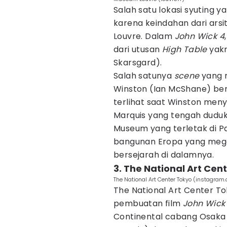
Salah satu lokasi syuting y
karena keindahan dari ar
Louvre. Dalam
John Wick 4
dari utusan
High Table
yakn
Skarsgard).
Salah satunya
scene
yang m
Winston (Ian McShane) ber
terlihat saat Winston men
Marquis yang tengah duduk
Museum yang terletak di Pa
bangunan Eropa yang mega
bersejarah di dalamnya.
3. The National Art Cen
The National Art Center Tokyo (instagram
The National Art Center T
pembuatan film
John Wick
Continental cabang Osaka 