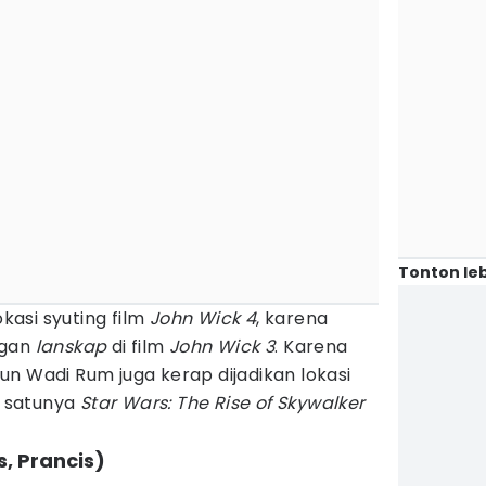
Tonton leb
okasi syuting film
John Wick 4
, karena
ngan
lanskap
di film
John Wick 3
. Karena
n Wadi Rum juga kerap dijadikan lokasi
h satunya
Star Wars: The Rise of Skywalker
, Prancis)