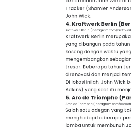
keberadaan John Wick di ho
Tracker (Shamier Anderson
John Wick.
4. Kraftwerk Berlin (Be
Kraftwerk Berlin (instagram.com/kraftwerkb
Kraftwerk Berlin merupak
yang dibangun pada tahun 1
kosong dengan waktu yang
mengembangkan sebagian a
tresor. Beberapa tahun ter
direnovasi dan menjadi te
Di lokasi inilah, John Wick
Adkins) yang saat itu menj
5. Arc de Triomphe (Par
Arch de Triomphe (instagram.com/arcdet
Salah satu adegan yang tak
menghadapi beberapa pe
lomba untuk membunuh John