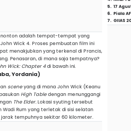
5
.
17 Agus
6
.
Piala A
7
.
GIIAS 2
enonton adalah tempat-tempat yang
John Wick 4. Proses pembuatan film ini
pat menakjubkan yang terkenal di Prancis,
ang. Penasaran, di mana saja tempatnya?
hn Wick: Chapter 4
di bawah ini.
aba, Yordania)
tkan
scene
yang di mana John Wick (Keanu
 pasukan
High Table
dengan menunggangi
engan
The Elder.
Lokasi syuting tersebut
n Wadi Rum yang terletak di sisi selatan
, jarak tempuhnya sekitar 60 kilometer.