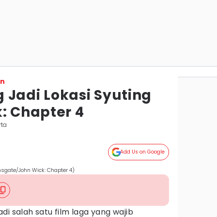
on
 Jadi Lokasi Syuting
: Chapter 4
rta
Add Us on Google
onsgate/John Wick: Chapter 4)
di salah satu film laga yang wajib