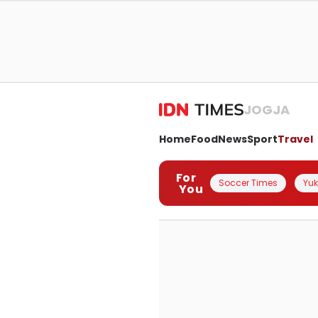
JOGJA
Home
Food
News
Sport
Travel
For
Soccer Times
Yuk 
You