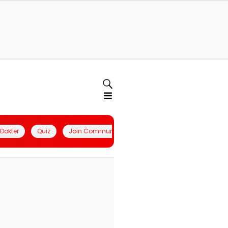
l Dokter
Quiz
Join Community