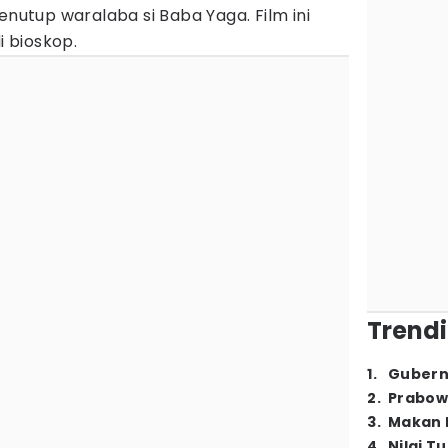
enutup waralaba si Baba Yaga. Film ini
i bioskop.
Trendi
1
.
Gubern
2
.
Prabow
3
.
Makan B
4
.
Nilai T