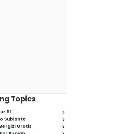
ng Topics
ur BI
o Subianto
ergizi Gratis
ukar Rupiah