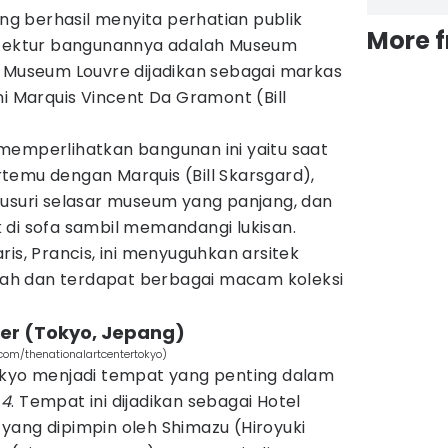
ang berhasil menyita perhatian publik
More 
sitektur bangunannya adalah Museum
, Museum Louvre dijadikan sebagai markas
i Marquis Vincent Da Gramont (Bill
emperlihatkan bangunan ini yaitu saat
temu dengan Marquis (Bill Skarsgard),
yusuri selasar museum yang panjang, dan
 di sofa sambil memandangi lukisan.
ris, Prancis, ini menyuguhkan arsitek
h dan terdapat berbagai macam koleksi
ter (Tokyo, Jepang)
.com/thenationalartcentertokyo)
okyo menjadi tempat yang penting dalam
 4
. Tempat ini dijadikan sebagai Hotel
yang dipimpin oleh Shimazu (Hiroyuki