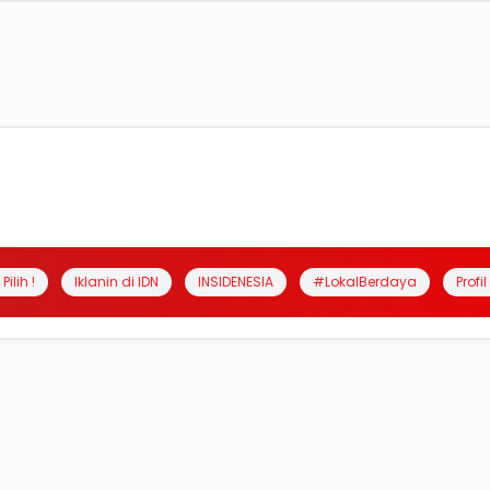
Pilih !
Iklanin di IDN
INSIDENESIA
#LokalBerdaya
Profi