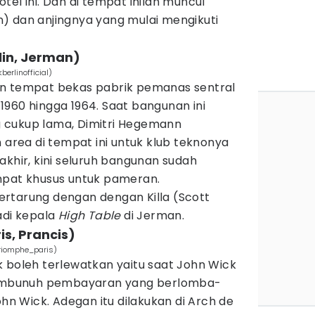
tel ini. Dan di tempat inilah muncul
) dan anjingnya yang mulai mengikuti
rlin, Jerman)
erlinofficial)
an tempat bekas pabrik pemanas sentral
960 hingga 1964. Saat bangunan ini
 cukup lama, Dimitri Hegemann
rea di tempat ini untuk klub teknonya
akhir, kini seluruh bangunan sudah
mpat khusus untuk pameran.
 bertarung dengan dengan Killa (Scott
adi kepala
High Table
di Jerman.
is, Prancis)
riomphe_paris)
 boleh terlewatkan yaitu saat John Wick
mbunuh pembayaran yang berlomba-
 Wick. Adegan itu dilakukan di Arch de