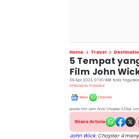
Home
Travel
Destinati
5 Tempat yang
Film John Wick
09 Apr 2023, 07:30 WIB
Kota Yogyaka
shelviana mariatul
News
Channel
poster film John Wick: Chapter 4 (Dok. Li
Share Article
John Wick
: Chapter 4
menja