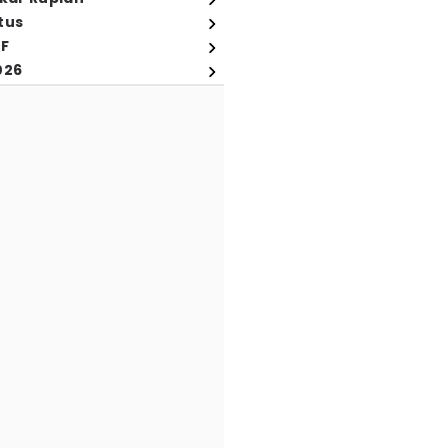
tus
FF
026