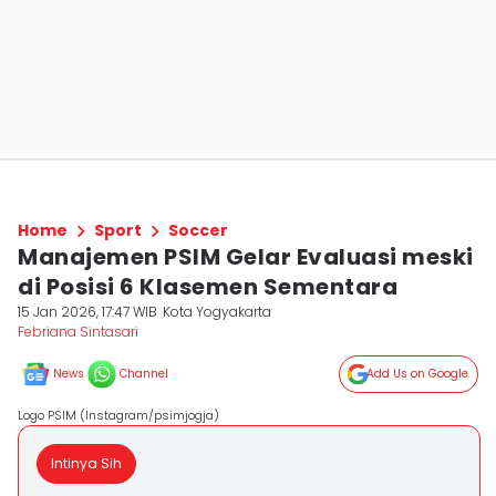
Home
Sport
Soccer
Manajemen PSIM Gelar Evaluasi meski
di Posisi 6 Klasemen Sementara
15 Jan 2026, 17:47 WIB
Kota Yogyakarta
Febriana Sintasari
News
Channel
Add Us on Google
Logo PSIM (Instagram/psimjogja)
Intinya Sih