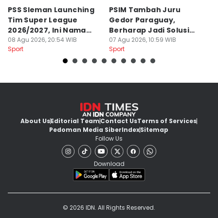
PSS Sleman Launching
PSIM Tambah Juru
P
Tim Super League
Gedor Paraguay,
K
2026/2027, Ini Nama
Berharap Jadi Solusi
L
Para Pemain
08 Agu 2026, 20:54 WIB
Minimnya Pencetak Gol
07 Agu 2026, 10:59 WIB
T
06
Sport
Sport
Sp
About Us
Editorial Team
Contact Us
Terms of Services
Pedoman Media Siber
Index
Sitemap
Follow Us
Download
© 2026 IDN. All Rights Reserved.