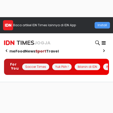
Baca artikel
IDN Times
lainnya di IDN App
Install
JOGJA
Home
Food
News
Sport
Travel
For
Soccer Times
Yuk Pilih !
Iklanin di IDN
INSI
You