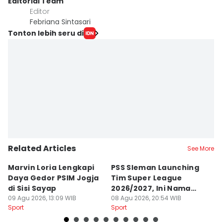
Editorial Team
Editor
Febriana Sintasari
Tonton lebih seru di
Related Articles
See More
Marvin Loria Lengkapi
PSS Sleman Launching
P
Daya Gedor PSIM Jogja
Tim Super League
G
di Sisi Sayap
2026/2027, Ini Nama
B
09 Agu 2026, 13:09 WIB
Para Pemain
08 Agu 2026, 20:54 WIB
M
07
Sport
Sport
Sp