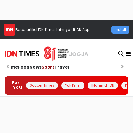
Baca artikel
IDN Times
lainnya di IDN App
Install
JOGJA
Home
Food
News
Sport
Travel
For
Soccer Times
Yuk Pilih !
Iklanin di IDN
INSI
You