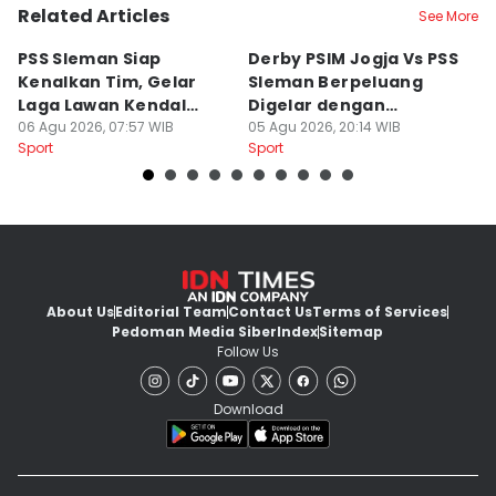
Related Articles
See More
PSS Sleman Siap
Derby PSIM Jogja Vs PSS
Tr
Kenalkan Tim, Gelar
Sleman Berpeluang
O
Laga Lawan Kendal
Digelar dengan
d
Tornado FC
06 Agu 2026, 07:57 WIB
Penonton
05 Agu 2026, 20:14 WIB
M
03
Sport
Sport
Sp
About Us
Editorial Team
Contact Us
Terms of Services
Pedoman Media Siber
Index
Sitemap
Follow Us
Download