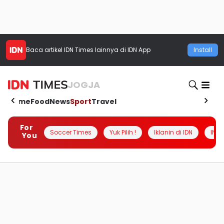
Baca artikel
IDN Times
lainnya di IDN App
Install
JOGJA
Home
Food
News
Sport
Travel
For
Soccer Times
Yuk Pilih !
Iklanin di IDN
INSI
You