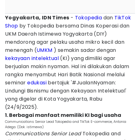
Yogyakarta, IDN Times
-
Tokopedia
dan
TikTok
Shop
by Tokopedia bersama Dinas Koperasi dan
UKM Daerah Istimewa Yogyakarta (DIY)
mendorong agar pelaku usaha mikro kecil dan
menengah (
UMKM
) semakin sadar dengan
kekayaan intelektual
(KI) yang dimiliki agar
berjualan makin nyaman. Hal ini dilakukan dalam
rangka menyambut Hari Batik Nasional melalui
seminar
edukasi
bertajuk '#JualanNyaman:
Lindungi Bisnismu dengan Kekayaan Intelektual'
yang digelar di Kota Yogyakarta, Rabu
(24/9/2025).
1. Berbagai manfaat memiliki KI bagi usaha
Communications Senior Lead Tokopedia and TikTok E-commerce, Antonia
Adega. (Dok. istimewa)
Communications Senior Lead
Tokopedia and