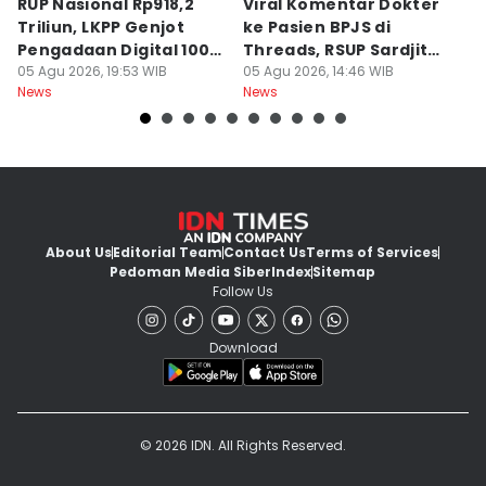
RUP Nasional Rp918,2
Viral Komentar Dokter
P
Triliun, LKPP Genjot
ke Pasien BPJS di
P
Pengadaan Digital 100
Threads, RSUP Sardjito
P
Persen
05 Agu 2026, 19:53 WIB
Klarifikasi
05 Agu 2026, 14:46 WIB
A
05
News
News
Ne
About Us
Editorial Team
Contact Us
Terms of Services
Pedoman Media Siber
Index
Sitemap
Follow Us
Download
© 2026 IDN. All Rights Reserved.