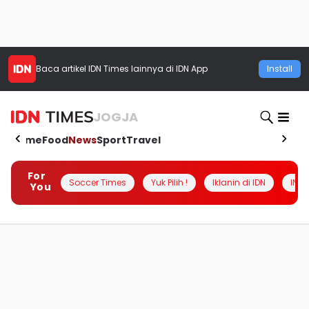
Baca artikel
IDN Times
lainnya di IDN App
Install
JOGJA
Home
Food
News
Sport
Travel
For
Soccer Times
Yuk Pilih !
Iklanin di IDN
INSI
You