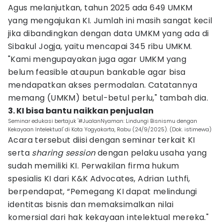
Agus melanjutkan, tahun 2025 ada 649 UMKM
yang mengajukan KI. Jumlah ini masih sangat kecil
jika dibandingkan dengan data UMKM yang ada di
Sibakul Jogja, yaitu mencapai 345 ribu UMKM.
"Kami mengupayakan juga agar UMKM yang
belum feasible ataupun bankable agar bisa
mendapatkan akses permodalan. Catatannya
memang (UMKM) betul-betul perlu," tambah dia.
3. KI bisa bantu naikkan penjualan
Seminar edukasi bertajuk '#JualanNyaman: Lindungi Bisnismu dengan
Kekayaan Intelektual' di Kota Yogyakarta, Rabu (24/9/2025). (Dok. istimewa)
Acara tersebut diisi dengan seminar terkait KI
serta
sharing session
dengan pelaku usaha yang
sudah memiliki KI. Perwakilan firma hukum
spesialis KI dari K&K Advocates, Adrian Luthfi,
berpendapat, “Pemegang KI dapat melindungi
identitas bisnis dan memaksimalkan nilai
komersial dari hak kekayaan intelektual mereka."