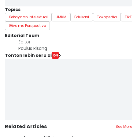
Topics
Kekayaan Intelektual
UMKM
Edukasi
Tokopedia
TikTok
Give me Perspective
Editorial Team
Editor
Paulus Risang
Tonton lebih seru di
Related Articles
See More