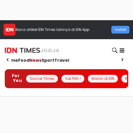
Baca artikel
IDN Times
lainnya di IDN App
Install
JOGJA
Home
Food
News
Sport
Travel
For
Soccer Times
Yuk Pilih !
Iklanin di IDN
INSI
You