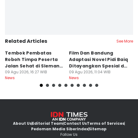
Related Articles
See More
Tembok Pembatas
Film Dan Bandung
P
Roboh Timpa Peserta
Adaptasi Novel Pidi Baiq
W
Jalan Sehat di Sleman,
Ditayangkan Spesial di
D
10 Orang Luka
09 Agu 2026, 16:27 WIB
Jogja
09 Agu 2026, 11:04 WIB
09
News
News
Ne
About Us
Editorial Team
Contact Us
Terms of Services
Pedoman Media Siber
Index
Sitemap
Follow Us