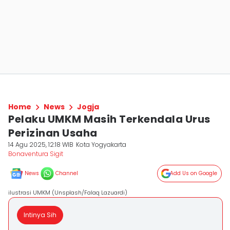
Home
News
Jogja
Pelaku UMKM Masih Terkendala Urus
Perizinan Usaha
14 Agu 2025, 12:18 WIB
Kota Yogyakarta
Bonaventura Sigit
News
Channel
Add Us on Google
ilustrasi UMKM (Unsplash/Falaq Lazuardi)
Intinya Sih