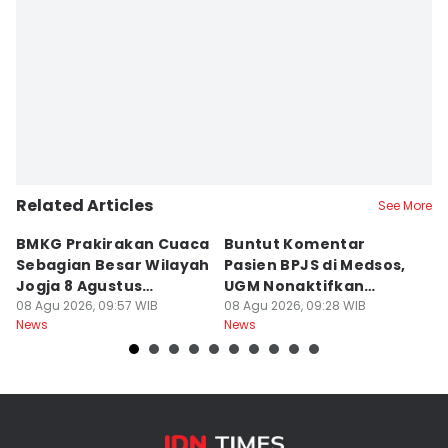
Related Articles
See More
BMKG Prakirakan Cuaca
Buntut Komentar
Sr
Sebagian Besar Wilayah
Pasien BPJS di Medsos,
Ti
Jogja 8 Agustus
UGM Nonaktifkan
P
Berawan
08 Agu 2026, 09:57 WIB
Dokter PPDS
08 Agu 2026, 09:28 WIB
J
08
News
News
Ne