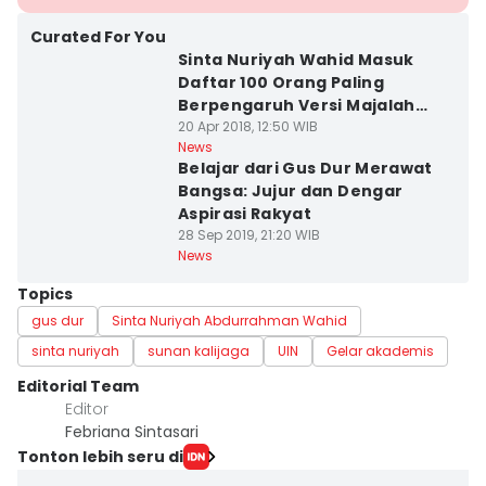
Curated For You
Sinta Nuriyah Wahid Masuk
Daftar 100 Orang Paling
Berpengaruh Versi Majalah
TIME
20 Apr 2018, 12:50 WIB
News
Belajar dari Gus Dur Merawat
Bangsa: Jujur dan Dengar
Aspirasi Rakyat
28 Sep 2019, 21:20 WIB
News
Topics
gus dur
Sinta Nuriyah Abdurrahman Wahid
sinta nuriyah
sunan kalijaga
UIN
Gelar akademis
Editorial Team
Editor
Febriana Sintasari
Tonton lebih seru di