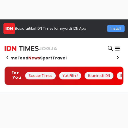
Baca artikel
IDN Times
lainnya di IDN App
Install
JOGJA
Home
Food
News
Sport
Travel
For
Soccer Times
Yuk Pilih !
Iklanin di IDN
INSI
You