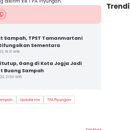
dikirim ke TPA Piyungan.
Trend
at Sampah, TPST Tamanmartani
Difungsikan Sementara
3, 19:31 WIB
itutup, Gang di Kota Jogja Jadi
t Buang Sampah
23, 21:50 WIB
sampah
Update me
TPA Piyungan
See More