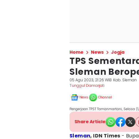
Home
News
Jogja
TPS Sementar
Sleman Berope
05 Agu 2023, 21:26 WIB
Kab. Sleman
Tunggul Damarjati
News
Channel
Pengerjaan TPST Tamanmartani, Selasa (
Share Article
Sleman
, IDN Times
- Bupat