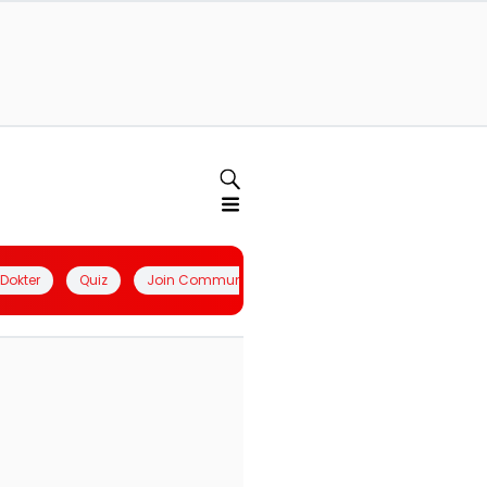
l Dokter
Quiz
Join Community