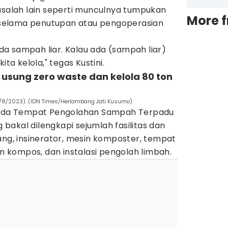
asalah lain seperti munculnya tumpukan
More 
selama penutupan atau pengoperasian
 ada sampah liar. Kalau ada (sampah liar)
ita kelola," tegas Kustini.
 usung zero waste dan kelola 80 ton
1/8/2023). (IDN Times/Herlambang Jati Kusumo)
, ada Tempat Pengolahan Sampah Terpadu
akal dilengkapi sejumlah fasilitas dan
ang, insinerator, mesin komposter, tempat
kompos, dan instalasi pengolah limbah.