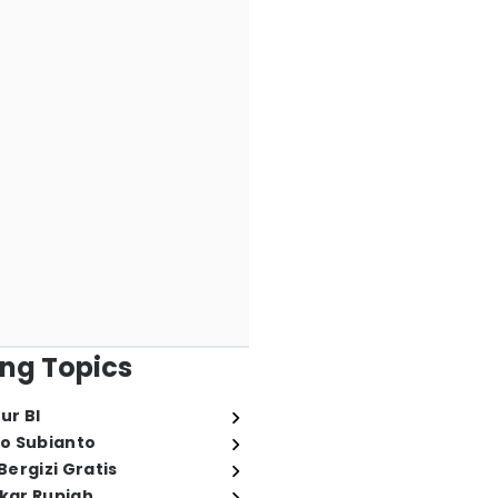
ng Topics
ur BI
o Subianto
ergizi Gratis
ukar Rupiah