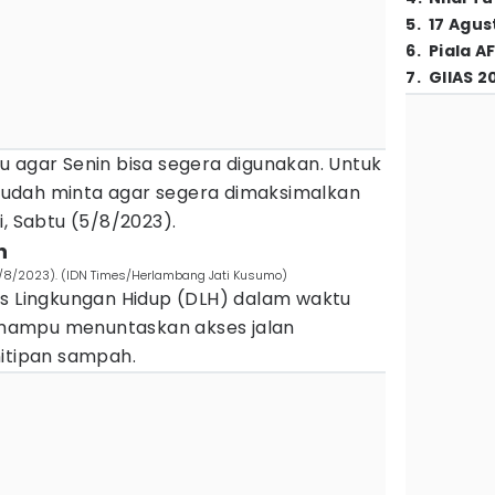
5
.
17 Agus
6
.
Piala A
7
.
GIIAS 2
u agar Senin bisa segera digunakan. Untuk
a sudah minta agar segera dimaksimalkan
i, Sabtu (5/8/2023).
n
1/8/2023). (IDN Times/Herlambang Jati Kusumo)
as Lingkungan Hidup (DLH) dalam waktu
k mampu menuntaskan akses jalan
nitipan sampah.