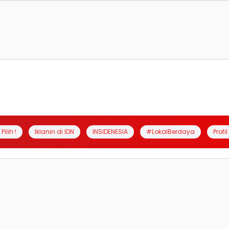
Pilih !
Iklanin di IDN
INSIDENESIA
#LokalBerdaya
Profi