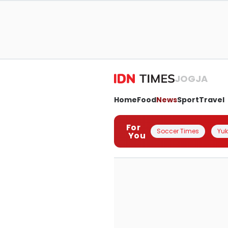
JOGJA
Home
Food
News
Sport
Travel
For
Soccer Times
Yuk 
You