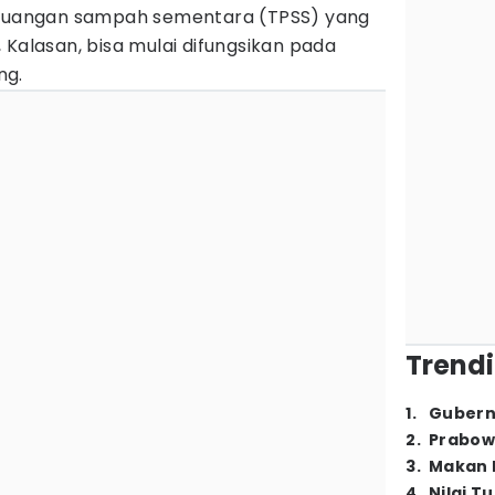
uangan sampah sementara (TPSS) yang
 Kalasan, bisa mulai difungsikan pada
ng.
Trendi
1
.
Gubern
2
.
Prabow
3
.
Makan B
4
.
Nilai T