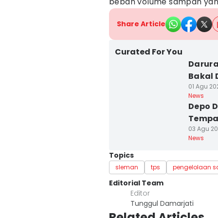
beban volume sampah yang 
Share Article
Curated For You
Darur
Bakal 
01 Agu 202
News
Depo D
Tempa
03 Agu 20
News
Topics
sleman
tps
pengelolaan 
Editorial Team
Editor
Tunggul Damarjati
Related Articles