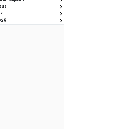
tus
FF
026