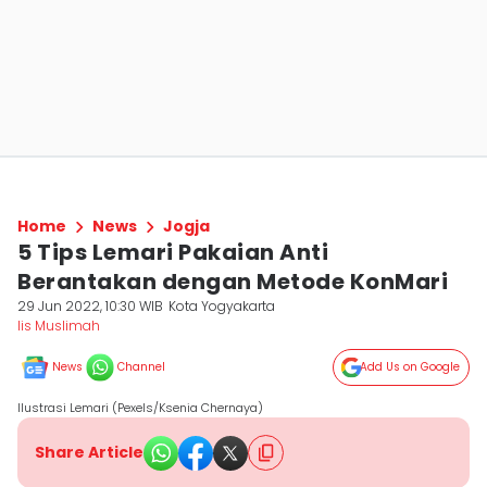
Home
News
Jogja
5 Tips Lemari Pakaian Anti
Berantakan dengan Metode KonMari
29 Jun 2022, 10:30 WIB
Kota Yogyakarta
Iis Muslimah
News
Channel
Add Us on Google
Ilustrasi Lemari (Pexels/Ksenia Chernaya)
Share Article