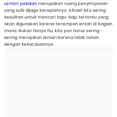
Lemari pakaian
merupakan ruang penyimpanan
yang sulit dijaga kerapiannya. Alhasil kita sering
kesulitan untuk mencari baju-baju tertentu yang
akan digunakan karena tersimpan entah di bagian
mana. Bukan hanya itu, kita pun harus sering-
sering merapikan lemari karena tidak tahan
dengan kekacauannya.