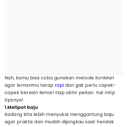
Nah, kamu bisa coba gunakan metode KonMari
agar lemarimu tetap
rapi
dan gak perlu capek-
capek beresin lemari tiap akhir pekan. Yuk intip
tipsnya!
1.Melipat baju
Kadang kita lebih menyukai menggantung baju
agar praktis dan mudah dijangkau saat hendak