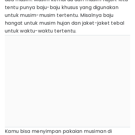
tentu punya baju-baju khusus yang digunakan
untuk musim-musim tertentu. Misalnya baju
hangat untuk musim hujan dan jaket-jaket tebal
untuk waktu-waktu tertentu.
Kamu bisa menyimpan pakaian musiman di