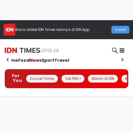
Baca artikel
IDN Times
lainnya di IDN App
Install
JOGJA
Home
Food
News
Sport
Travel
For
Soccer Times
Yuk Pilih !
Iklanin di IDN
INSI
You