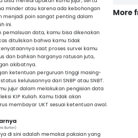
 bisa menilai apakah kamu jujur, serta
na minder atau karena ada kebohongan
More 
ran menjadi poin sangat penting dalam
 ini.
n pemalsuan data, kamu bisa dikenakan
kas dituliskan bahwa kamu tidak
enyataannya saat proses survei kamu
s dan bahkan harganya ratusan juta,
gan akibatnya.
ngan ketentuan perguruan tinggi masing-
 status kelulusannya dari SNBP atau SNBT.
mu jujur dalam melakukan pengisian data
eleksi KIP Kuliah. Kamu tidak akan
harus membayar UKT sesuai ketentuan awal.
jarnya
ra Burton)
ya di sini adalah memakai pakaian yang