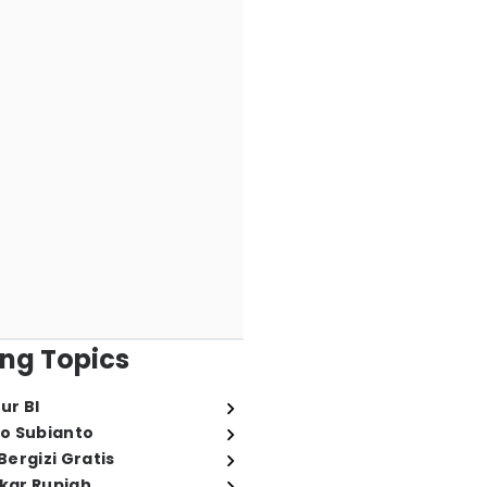
ng Topics
ur BI
o Subianto
ergizi Gratis
ukar Rupiah