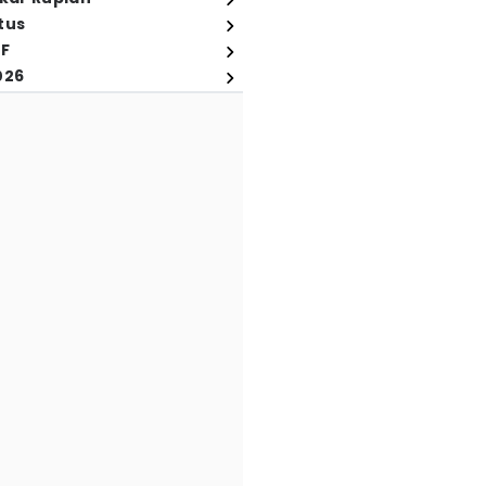
tus
FF
026