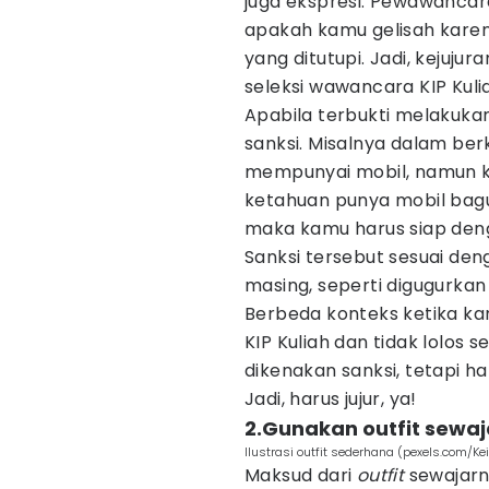
juga ekspresi. Pewawancara
apakah kamu gelisah kare
yang ditutupi. Jadi, kejuju
seleksi wawancara KIP Kuliah
Apabila terbukti melakuka
sanksi. Misalnya dalam ber
mempunyai mobil, namun k
ketahuan punya mobil bagu
maka kamu harus siap den
Sanksi tersebut sesuai de
masing, seperti digugurkan
Berbeda konteks ketika ka
KIP Kuliah dan tidak lolos s
dikenakan sanksi, tetapi 
Jadi, harus jujur, ya!
2.Gunakan outfit sewa
Ilustrasi outfit sederhana (pexels.com/Kei
Maksud dari
outfit
sewajarn