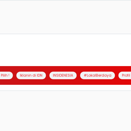
Pilih !
Iklanin di IDN
INSIDENESIA
#LokalBerdaya
Profi