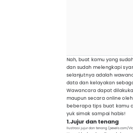
Nah, buat kamu yang sudah
dan sudah melengkapi syara
selanjutnya adalah wawanc
data dan kelayakan sebaga
Wawancara dapat dilakukan
maupun secara online oleh
beberapa tips buat kamu a
yuk simak sampai habis!
1.Jujur dan tenang
Ilustrasi jujur dan tenang (pexels.com/Vl