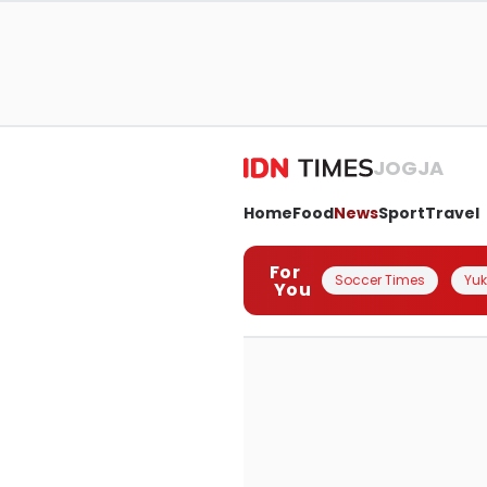
JOGJA
Home
Food
News
Sport
Travel
For
Soccer Times
Yuk 
You