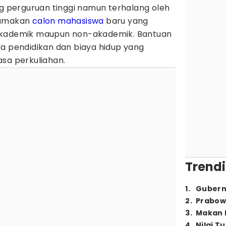
ng perguruan tinggi namun terhalang oleh
tamakan
calon mahasiswa
baru yang
akademik maupun non-akademik. Bantuan
ya pendidikan dan biaya hidup yang
asa perkuliahan.
Trendi
1
.
Gubern
2
.
Prabow
3
.
Makan B
4
.
Nilai T