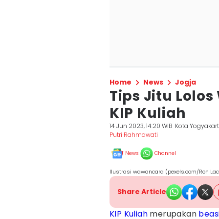
Home
News
Jogja
Tips Jitu Lol
KIP Kuliah
14 Jun 2023, 14:20 WIB
Kota Yogyakar
Putri Rahmawati
News
Channel
Ilustrasi wawancara (pexels.com/Ron La
Share Article
KIP Kuliah
merupakan
beas