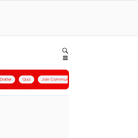
l Dokter
Quiz
Join Community