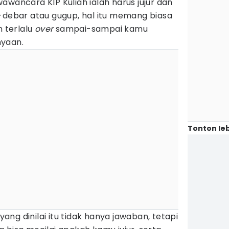
awancara KIP Kuliah ialah harus jujur dan
r-debar atau gugup, hal itu memang biasa
n terlalu
over
sampai-sampai kamu
nyaan.
Tonton leb
ng dinilai itu tidak hanya jawaban, tetapi