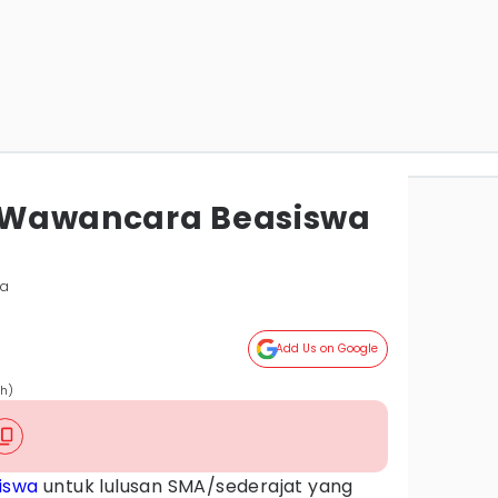
os Wawancara Beasiswa
ta
Add Us on Google
ch)
iswa
untuk lulusan SMA/sederajat yang