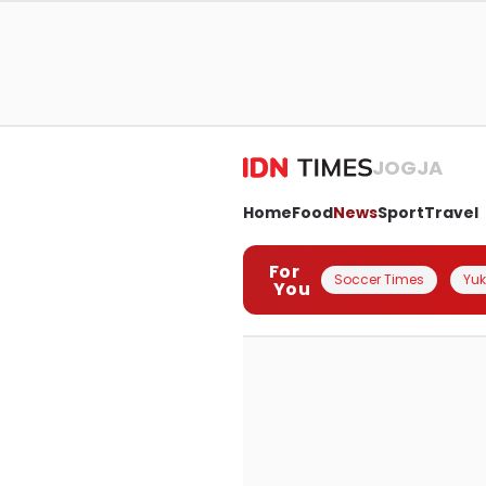
JOGJA
Home
Food
News
Sport
Travel
For
Soccer Times
Yuk 
You