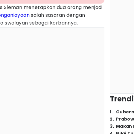
s Sleman menetapkan dua orang menjadi
enganiayaan
salah sasaran dengan
ko swalayan sebagai korbannya.
Trendi
1
.
Gubern
2
.
Prabow
3
.
Makan B
4
.
Nilai T