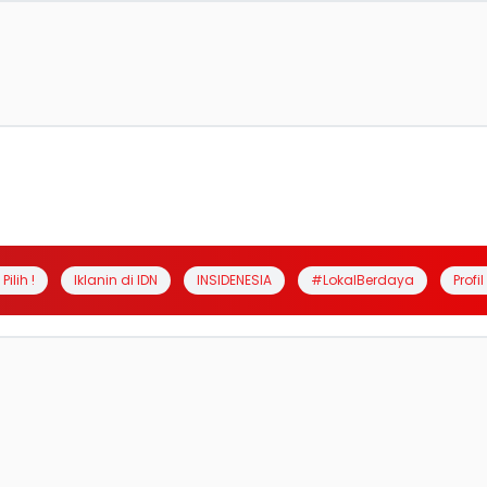
Pilih !
Iklanin di IDN
INSIDENESIA
#LokalBerdaya
Profi