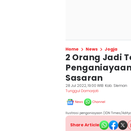
Home
News
Jogja
2 Orang Jadi 
Penganiayaan 
Sasaran
28 Jul 2022, 19:00 WIB
Kab. Sleman
Tunggul Damarjati
News
Channel
Ilustrasi penganiayaan (IDN Times/Adity
Share Article