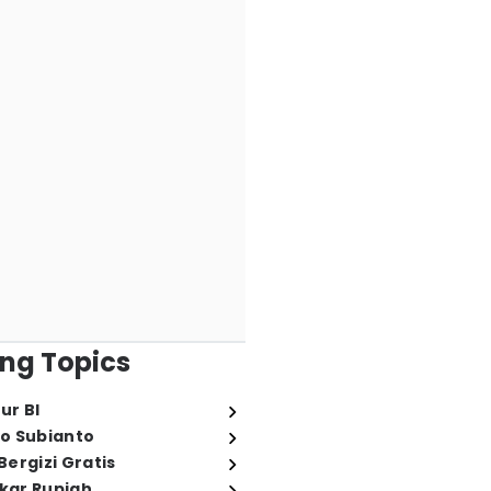
ng Topics
ur BI
o Subianto
ergizi Gratis
ukar Rupiah