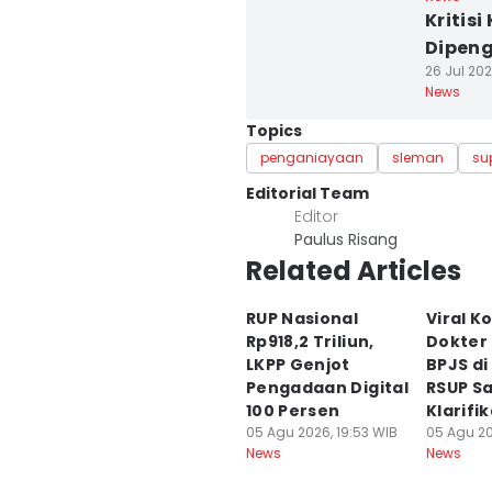
Kritis
Dipeng
26 Jul 202
News
Topics
penganiayaan
sleman
su
Editorial Team
Editor
Paulus Risang
Related Articles
RUP Nasional
Viral 
Rp918,2 Triliun,
Dokter 
LKPP Genjot
BPJS di
Pengadaan Digital
RSUP Sa
100 Persen
Klarifik
05 Agu 2026, 19:53 WIB
05 Agu 20
News
News