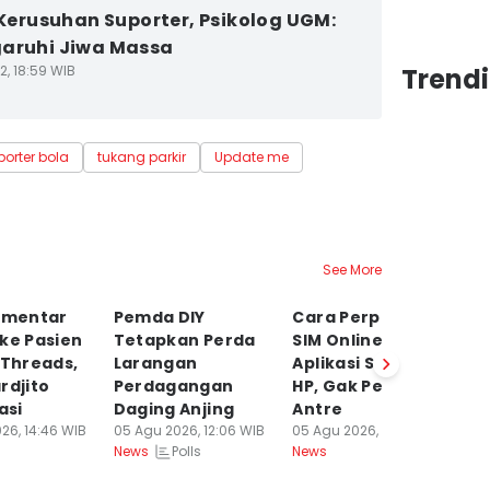
i Kerusuhan Suporter, Psikolog UGM:
aruhi Jiwa Massa
2, 18:59 WIB
Trend
porter bola
tukang parkir
Update me
See More
Komentar
Pemda DIY
Cara Perpanjang
C
ke Pasien
Tetapkan Perda
SIM Online lewat
A
 Threads,
Larangan
Aplikasi SINAR di
C
rdjito
Perdagangan
HP, Gak Perlu
S
asi
Daging Anjing
Antre
D
26, 14:46 WIB
05 Agu 2026, 12:06 WIB
05 Agu 2026, 10:59 WIB
05
Polls
News
News
Ne