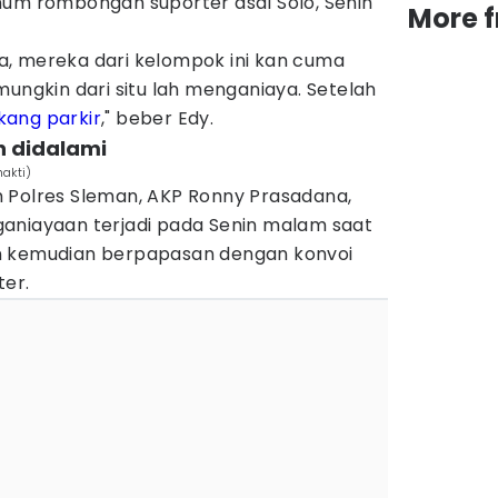
num rombongan suporter asal Solo, Senin
More 
, mereka dari kelompok ini kan cuma
mungkin dari situ lah menganiaya. Setelah
kang parkir
," beber Edy.
h didalami
akti)
 Polres Sleman, AKP Ronny Prasadana,
aniayaan terjadi pada Senin malam saat
n kemudian berpapasan dengan konvoi
ter.