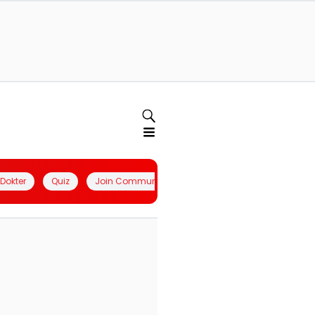
l Dokter
Quiz
Join Community