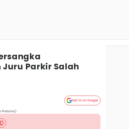
Tersangka
Juru Parkir Salah
Add Us on Google
a Pratama)