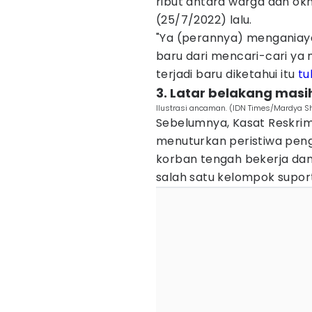
ribut antara warga dan ok
(25/7/2022) lalu.
"Ya (perannya) menganiaya
baru dari mencari-cari ya 
terjadi baru diketahui itu
tu
3. Latar belakang masi
Ilustrasi ancaman. (IDN Times/Mardya Sh
Sebelumnya, Kasat Reskrim
menuturkan peristiwa peng
korban tengah bekerja da
salah satu kelompok supor