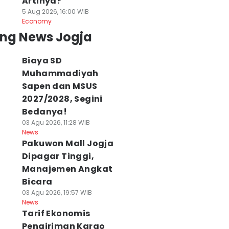
Artinya?
5 Aug 2026, 16:00 WIB
Economy
ing News Jogja
Biaya SD
Muhammadiyah
Sapen dan MSUS
2027/2028, Segini
Bedanya!
03 Agu 2026, 11:28 WIB
News
Pakuwon Mall Jogja
uaca DIY 5
Tarif Ekonomis
Raja Monolog
Dipagar Tinggi,
gustus 2026
Pengiriman Kargo
Butet
Manajemen Angkat
erah Berawan,
Bantu Pengusaha
Kartaredjasa
uhu hingga 33
di Jateng-Jogja
Terima Bakrie
Bicara
erajat
04 Agu 2026, 23:09 WIB
Award 2026
03 Agu 2026, 19:57 WIB
News
 Agu 2026, 06:34 WIB
Kategori Seni
News
ws
Tarif Ekonomis
04 Agu 2026, 22:17 WIB
News
Pengiriman Kargo