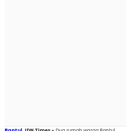
Bantul
, IDN Times -
Dua rumah warga Bantul