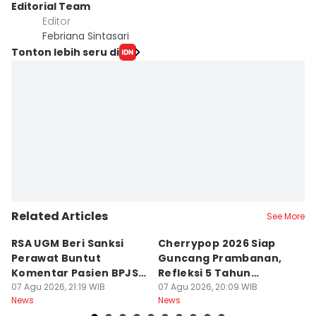
Editorial Team
Editor
Febriana Sintasari
Tonton lebih seru di
Related Articles
See More
RSA UGM Beri Sanksi
Cherrypop 2026 Siap
K
Perawat Buntut
Guncang Prambanan,
K
Komentar Pasien BPJS
Refleksi 5 Tahun
B
di Medsos
07 Agu 2026, 21:19 WIB
Perjalanan
07 Agu 2026, 20:09 WIB
J
07
News
News
Ne