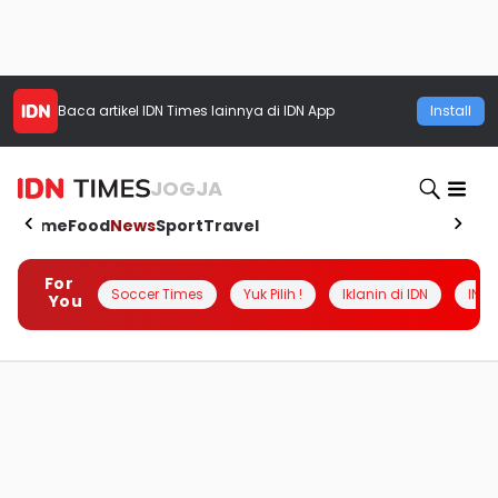
Baca artikel
IDN Times
lainnya di IDN App
Install
JOGJA
Home
Food
News
Sport
Travel
For
Soccer Times
Yuk Pilih !
Iklanin di IDN
INSI
You