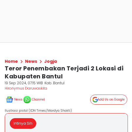
Home
News
Jogja
Teror Penembakan Terjadi 2 Lokasi di
Kabupaten Bantul
19 Sep 2024, 07:15 WIB
Kab. Bantul
Hironymus Daruwaskita
News
Channel
Add Us on Google
Ilustrasi pistol (IDN Times/Mardya Shakti)
Intinya Sih