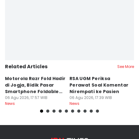
Dyar Ayu
Editor
Paulus Risang
Related Articles
See More
Motorola Razr Fold Hadir
RSA UGM Periksa
A
di Jogja, Bidik Pasar
Perawat Soal Komentar
L
Smartphone Foldable
Nirempati ke Pasien
P
Premium
06 Agu 2026, 17:57 WIB
06 Agu 2026, 17:39 WIB
E
06
News
News
Ne