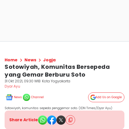
Home
News
Jogja
Sotowiyah, Komunitas Bersepeda
yang Gemar Berburu Soto
31 Okt 2021, 09:30 WIB
Kota Yogyakarta
Dyar Ayu
News
Channel
Add Us on Google
Sotowiyah, komunitas sepeda penggemar soto. (IDN Times/Dyar Ayu)
Share Article