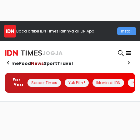
Baca artikel
IDN Times
lainnya di IDN App
Install
JOGJA
Home
Food
News
Sport
Travel
For
Soccer Times
Yuk Pilih !
Iklanin di IDN
INSI
You