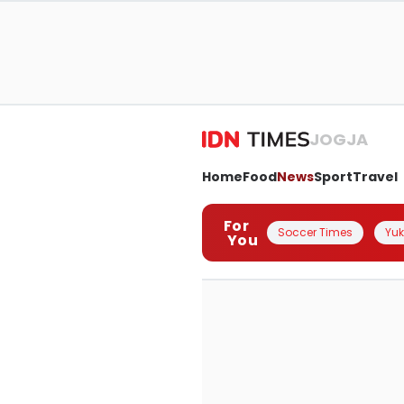
JOGJA
Home
Food
News
Sport
Travel
For
Soccer Times
Yuk 
You