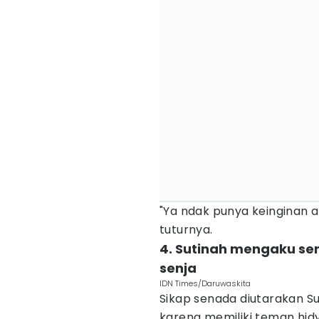
"Ya ndak punya keinginan a
tuturnya.
4. Sutinah mengaku se
senja
IDN Times/Daruwaskita
Sikap senada diutarakan 
karena memiliki teman hidy