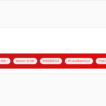
Pilih !
Iklanin di IDN
INSIDENESIA
#LokalBerdaya
Profi