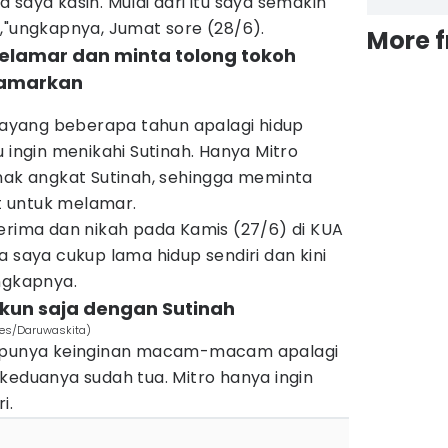
 saya kasih. Mulai dari itu saya semakin
,"ungkapnya, Jumat sore (28/6).
More 
melamar dan minta tolong tokoh
amarkan‎
yang beberapa tahun apalagi hidup
 ingin menikahi Sutinah. Hanya Mitro
anak angkat Sutinah, sehingga meminta
 untuk melamar.
erima dan nikah pada Kamis (27/6) di KUA
a saya cukup lama hidup sendiri dan kini
ngkapnya.
ukun saja dengan Sutinah‎
imes/Daruwaskita)
k punya keinginan macam-macam apalagi
keduanya sudah tua. Mitro hanya ingin
i.