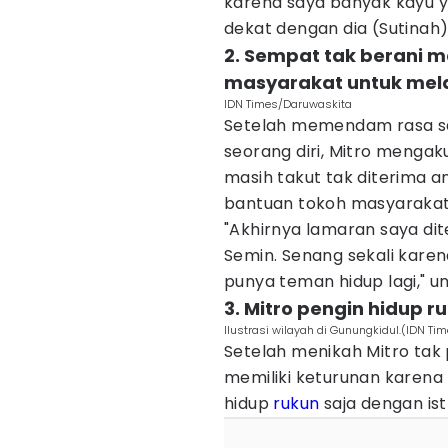
karena saya banyak kayu ya
dekat dengan dia (Sutinah)
2. Sempat tak berani 
masyarakat untuk mel
IDN Times/Daruwaskita
Setelah memendam rasa sa
seorang diri, Mitro mengaku
masih takut tak diterima 
bantuan tokoh masyarakat
"Akhirnya lamaran saya dit
Semin. Senang sekali karen
punya teman hidup lagi," u
3. Mitro pengin hidup r
Ilustrasi wilayah di Gunungkidul.(IDN T
Setelah menikah Mitro ta
memiliki keturunan karena 
hidup
rukun
saja dengan istr