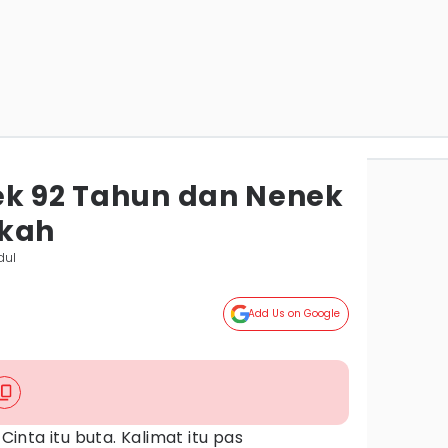
ek 92 Tahun dan Nenek
ikah
dul
Add Us on Google
-
Cinta itu buta. Kalimat itu pas