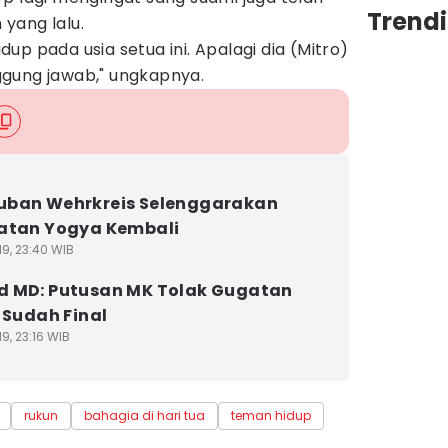
Trend
yang lalu.
up pada usia setua ini. Apalagi dia (Mitro)
gung jawab," ungkapnya.‎
uban Wehrkreis Selenggarakan
atan Yogya Kembali
19, 23:40 WIB
 MD: Putusan MK Tolak Gugatan
s Sudah Final
9, 23:16 WIB
rukun
bahagia di hari tua
teman hidup