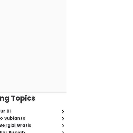
ng Topics
ur BI
o Subianto
ergizi Gratis
ukar Rupiah