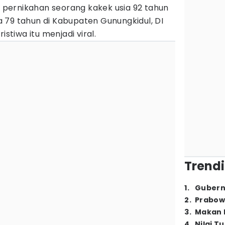
pernikahan seorang kakek usia 92 tahun
 79 tahun di Kabupaten Gunungkidul, DI
istiwa itu menjadi viral.
Trendi
1
.
Gubern
2
.
Prabow
3
.
Makan B
4
.
Nilai T