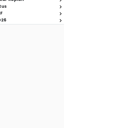
tus
FF
026