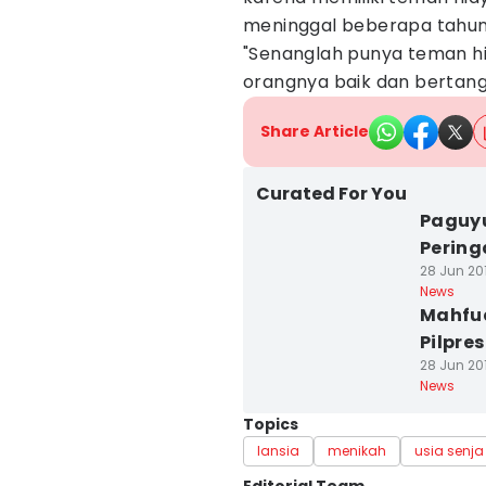
meninggal beberapa tahun 
"Senanglah punya teman hid
orangnya baik dan bertang
Share Article
Curated For You
Paguy
Pering
28 Jun 20
News
Mahfud
Pilpre
28 Jun 201
News
Topics
lansia
menikah
usia senja