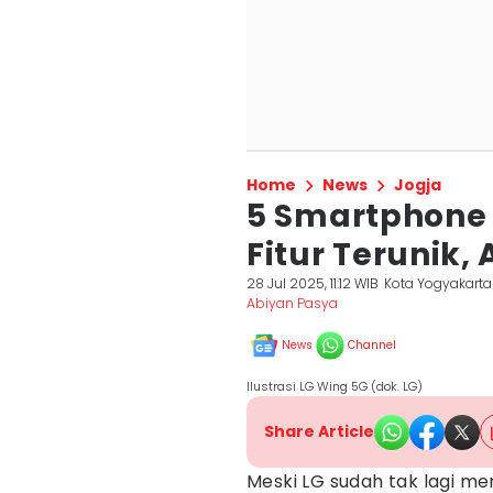
Home
News
Jogja
5 Smartphone
Fitur Terunik,
28 Jul 2025, 11:12 WIB
Kota Yogyakarta
Abiyan Pasya
News
Channel
Ilustrasi LG Wing 5G (dok. LG)
Share Article
Meski LG sudah tak lagi m