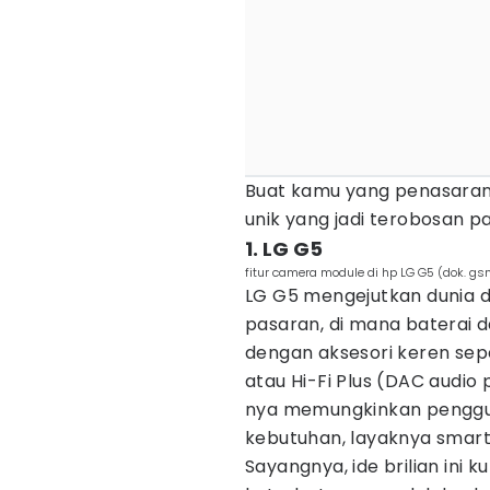
Buat kamu yang penasaran,
unik yang jadi terobosan 
1. LG G5
fitur camera module di hp LG G5 (dok. g
LG G5 mengejutkan dunia 
pasaran, di mana baterai d
dengan aksesori keren sepe
atau Hi-Fi Plus (DAC audio
nya memungkinkan penggun
kebutuhan, layaknya smartp
Sayangnya, ide brilian ini 