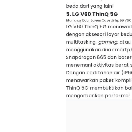
beda dari yang lain!
5. LG V60 ThinQ 5G
fitur layar Dual Screen Case di hp LG V6
LG V60 ThinQ 5G menawa
dengan aksesori layar ke
multitasking,
gaming
, atau
menggunakan dua smartphon
Snapdragon 865 dan batera
menemani aktivitas berat 
Dengan bodi tahan air (IP
menawarkan paket komplit,
ThinQ 5G membuktikan b
mengorbankan performa!