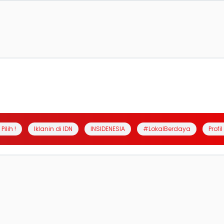
Pilih !
Iklanin di IDN
INSIDENESIA
#LokalBerdaya
Profi