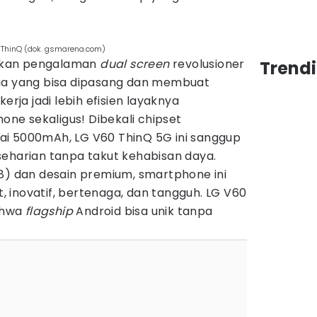
0 ThinQ (dok. gsmarena.com)
rkan pengalaman
dual screen
revolusioner
Trend
dua yang bisa dipasang dan membuat
 kerja jadi lebih efisien layaknya
e sekaligus! Dibekali chipset
i 5000mAh, LG V60 ThinQ 5G ini sanggup
seharian tanpa takut kehabisan daya.
68) dan desain premium, smartphone ini
 inovatif, bertenaga, dan tangguh. LG V60
ahwa
flagship
Android bisa unik tanpa