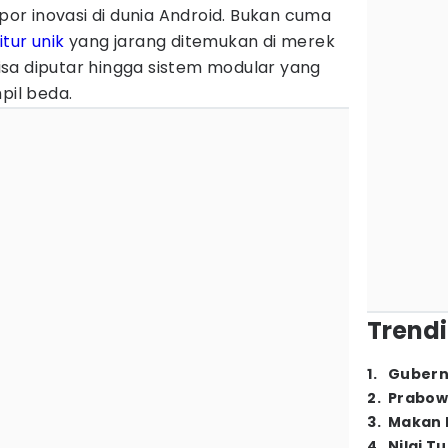
opor inovasi di dunia Android. Bukan cuma
fitur unik
yang jarang ditemukan di merek
 bisa diputar hingga sistem modular yang
pil beda.
Trendi
1
.
Gubern
2
.
Prabow
3
.
Makan B
4
.
Nilai T