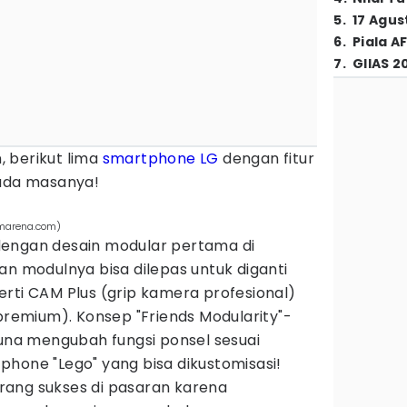
5
.
17 Agus
6
.
Piala A
7
.
GIIAS 2
 berikut lima
smartphone LG
dengan fitur
pada masanya!
smarena.com)
dengan desain modular pertama di
an modulnya bisa dilepas untuk diganti
rti CAM Plus (grip kamera profesional)
 premium). Konsep "Friends Modularity"-
a mengubah fungsi ponsel sesuai
hone "Lego" yang bisa dikustomisasi!
kurang sukses di pasaran karena