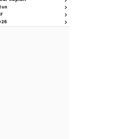
tus
FF
026