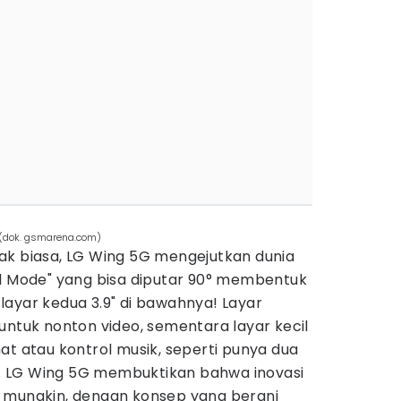
G (dok. gsmarena.com)
ak biasa, LG Wing 5G mengejutkan dunia
el Mode" yang bisa diputar 90° membentuk
layar kedua 3.9" di bawahnya! Layar
untuk nonton video, sementara layar kecil
at atau kontrol musik, seperti punya dua
 LG Wing 5G membuktikan bahwa inovasi
 mungkin, dengan konsep yang berani