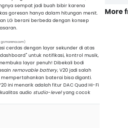
ngnya sempat jadi buah bibir karena
More 
s goresan hanya dalam hitungan menit.
an LG berani berbeda dengan konsep
asaran.
k. gsmarena.com)
si cerdas dengan layar sekunder di atas
 dashboard" untuk notifikasi, kontrol musik,
membuka layar penuh! Dibekali bodi
esain
removable battery
, V20 jadi salah
 mempertahankan baterai bisa diganti.
 V20 ini menarik adalah fitur DAC Quad Hi-Fi
kualitas audio
studio-level
yang cocok