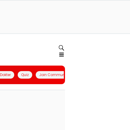
l Dokter
Quiz
Join Community