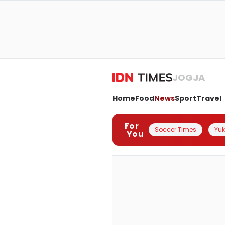
JOGJA
Home
Food
News
Sport
Travel
For
Soccer Times
Yuk 
You