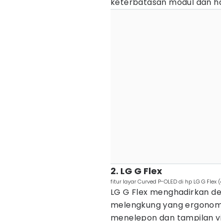
keterbatasan modul dan ha
2. LG G Flex
fitur layar Curved P-OLED di hp LG G Flex
LG G Flex menghadirkan de
melengkung yang ergonom
menelepon dan tampilan visu