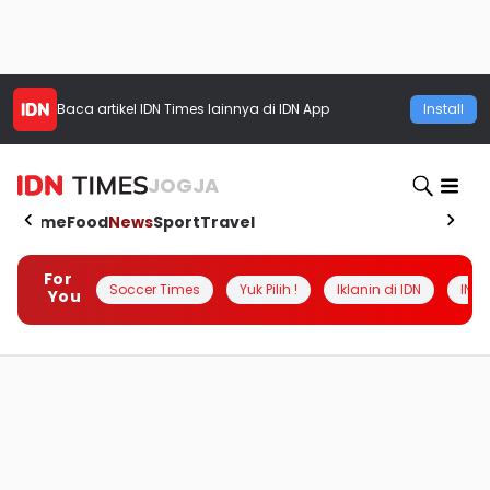
Baca artikel
IDN Times
lainnya di IDN App
Install
JOGJA
Home
Food
News
Sport
Travel
For
Soccer Times
Yuk Pilih !
Iklanin di IDN
INSI
You