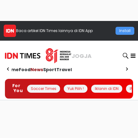
Baca artikel
IDN Times
lainnya di IDN App
Install
JOGJA
Home
Food
News
Sport
Travel
For
Soccer Times
Yuk Pilih !
Iklanin di IDN
INSI
You