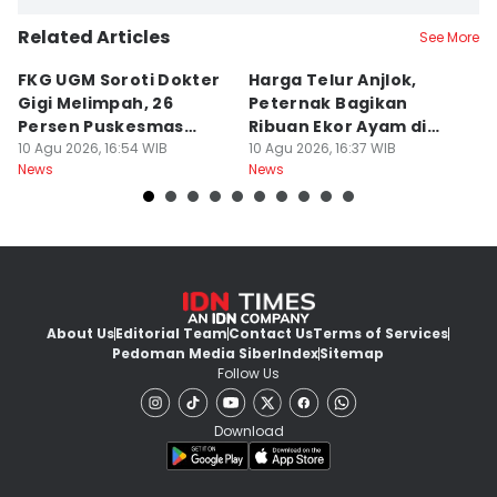
Related Articles
See More
FKG UGM Soroti Dokter
Harga Telur Anjlok,
8
Gigi Melimpah, 26
Peternak Bagikan
O
Persen Puskesmas
Ribuan Ekor Ayam di
G
Kurang Nakes
10 Agu 2026, 16:54 WIB
Malioboro
10 Agu 2026, 16:37 WIB
10
News
News
Ne
About Us
Editorial Team
Contact Us
Terms of Services
Pedoman Media Siber
Index
Sitemap
Follow Us
Download