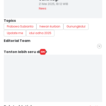
21 Mei 2025, 18:12 WIB
News
Topics
Prabowo Subianto
hewan kurban
Gunungkidul
Update me
idul adha 2025
Editorial Team
Editor
Tonton lebih seru di
Hironymus Daruwaskita
Editor
Paulus Risang