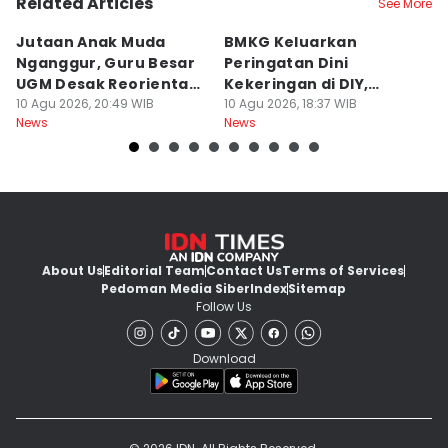
Related Articles
See More
Jutaan Anak Muda
BMKG Keluarkan
M
Nganggur, Guru Besar
Peringatan Dini
R
UGM Desak Reorientasi
Kekeringan di DIY,
P
Pendidikan
10 Agu 2026, 20:49 WIB
Kategori Awas
10 Agu 2026, 18:37 WIB
B
10
News
News
Ne
About Us
Editorial Team
Contact Us
Terms of Services
Pedoman Media Siber
Index
Sitemap
Follow Us
Download