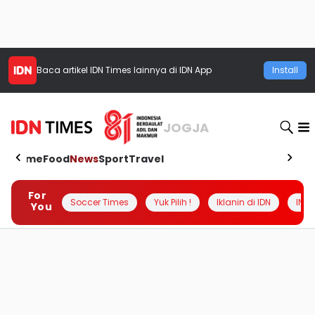
Baca artikel
IDN Times
lainnya di IDN App
Install
JOGJA
Home
Food
News
Sport
Travel
For
Soccer Times
Yuk Pilih !
Iklanin di IDN
INSI
You