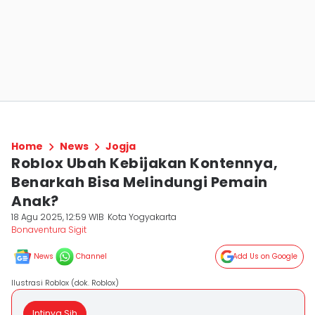
Home
News
Jogja
Roblox Ubah Kebijakan Kontennya,
Benarkah Bisa Melindungi Pemain
Anak?
18 Agu 2025, 12:59 WIB
Kota Yogyakarta
Bonaventura Sigit
News
Channel
Add Us on Google
Ilustrasi Roblox (dok. Roblox)
Intinya Sih