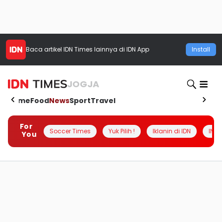
Baca artikel
IDN Times
lainnya di IDN App
Install
JOGJA
Home
Food
News
Sport
Travel
For
Soccer Times
Yuk Pilih !
Iklanin di IDN
INSI
You