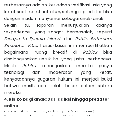
terbesarnya adalah ketiadaan verifikasi usia yang
ketat saat membuat akun, sehingga predator bisa
dengan mudah menyamar sebagai anak-anak.
Selain itu, laporan menunjukkan adanya
“experience” yang sangat bermasalah, seperti
Escape to Epstein Island
atau
Public Bathroom
Simulator Vibe
. Kasus-kasus ini memperlihatkan
bagaimana ruang kreatif di
Roblox
bisa
disalahgunakan untuk hal yang justru berbahaya.
Meski
Roblox
menegaskan mereka punya
teknologi dan moderator yang ketat,
kenyataannya gugatan hukum ini menjadi bukti
bahwa masih ada celah besar dalam sistem
mereka.
4. Risiko bagi anak: Dari adiksi hingga predator
online
ilustrasi anak bermain game (pexels.com/Tima Miroshnichenko)