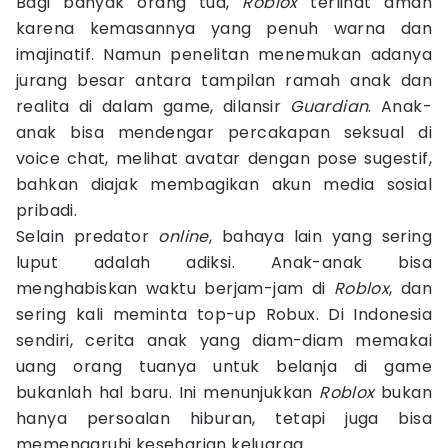
Bagi banyak orang tua,
Roblox
terlihat aman
karena kemasannya yang penuh warna dan
imajinatif. Namun penelitan menemukan adanya
jurang besar antara tampilan ramah anak dan
realita di dalam game, dilansir
Guardian
. Anak-
anak bisa mendengar percakapan seksual di
voice chat, melihat avatar dengan pose sugestif,
bahkan diajak membagikan akun media sosial
pribadi.
Selain predator
online
, bahaya lain yang sering
luput adalah adiksi. Anak-anak bisa
menghabiskan waktu berjam-jam di
Roblox
, dan
sering kali meminta top-up Robux. Di Indonesia
sendiri, cerita anak yang diam-diam memakai
uang orang tuanya untuk belanja di game
bukanlah hal baru. Ini menunjukkan
Roblox
bukan
hanya persoalan hiburan, tetapi juga bisa
memengaruhi keseharian keluarga.