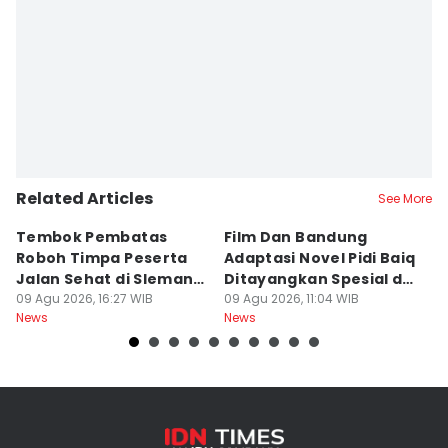
Related Articles
See More
Tembok Pembatas
Film Dan Bandung
P
Roboh Timpa Peserta
Adaptasi Novel Pidi Baiq
W
Jalan Sehat di Sleman,
Ditayangkan Spesial di
D
10 Orang Luka
09 Agu 2026, 16:27 WIB
Jogja
09 Agu 2026, 11:04 WIB
09
News
News
Ne