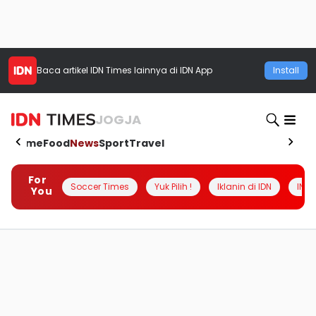
Baca artikel
IDN Times
lainnya di IDN App
Install
JOGJA
Home
Food
News
Sport
Travel
For
Soccer Times
Yuk Pilih !
Iklanin di IDN
INSI
You