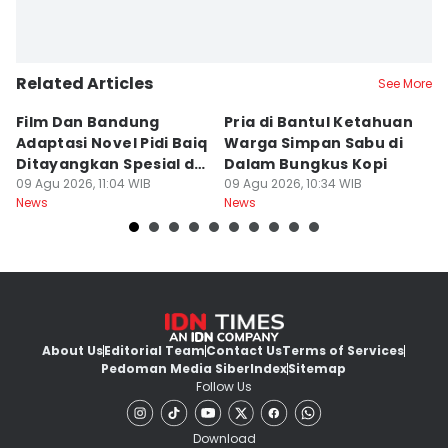
Related Articles
See More
Film Dan Bandung
Pria di Bantul Ketahuan
J
Adaptasi Novel Pidi Baiq
Warga Simpan Sabu di
P
Ditayangkan Spesial di
Dalam Bungkus Kopi
H
Jogja
09 Agu 2026, 11:04 WIB
09 Agu 2026, 10:34 WIB
I
09
News
News
Ne
About Us
Editorial Team
Contact Us
Terms of Services
Pedoman Media Siber
Index
Sitemap
Follow Us
Download