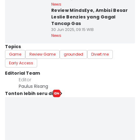
News
Review MindsEye, Ambisi Besar
Leslie Benzies yang Gagal
Tancap Gas
30 Jun 2025, 09:15 WIB
News
Topics
Game
Review Game
grounded
Divert me
Early Access
Editorial Team
Editor
Paulus Risang
Tonton lebih seru di