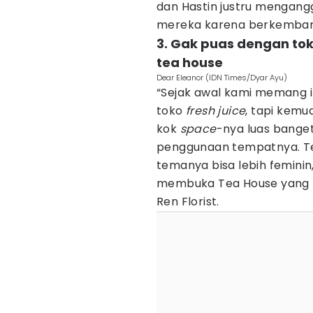
dan Hastin justru mengang
mereka karena berkembang
3. Gak puas dengan t
tea house
Dear Eleanor (IDN Times/Dyar Ayu)
“Sejak awal kami memang in
toko
fresh juice
, tapi kemud
kok
space
-nya luas banget
penggunaan tempatnya. Ter
temanya bisa lebih feminin
membuka Tea House yang l
Ren Florist.