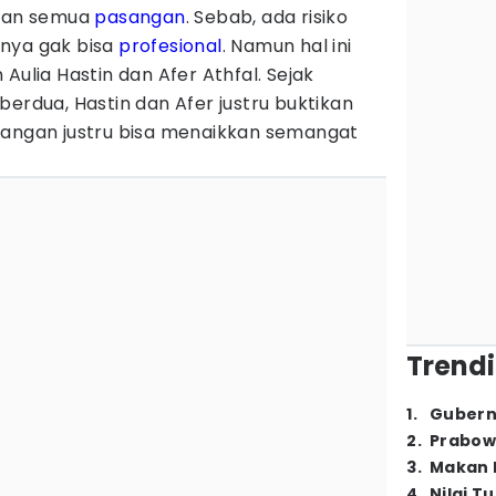
ukan semua
pasangan
. Sebab, ada risiko
nya gak bisa
profesional
. Namun hal ini
Aulia Hastin dan Afer Athfal. Sejak
berdua, Hastin dan Afer justru buktikan
sangan justru bisa menaikkan semangat
Trendi
1
.
Gubern
2
.
Prabow
3
.
Makan B
4
.
Nilai T