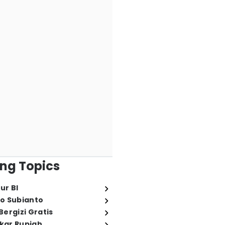
ng Topics
ur BI
o Subianto
ergizi Gratis
ukar Rupiah