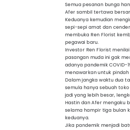
Semua pesanan bunga hany
Afer sambil tertawa bers
Keduanya kemudian mengi
sepi-sepi amat dan cenderu
membuka Ren Florist kemba
pegawai baru.
Investor Ren Florist menil
pasangan muda ini gak men
adanya pandemik COVID-19 a
menawarkan untuk pindah 
Dalam jangka waktu dua tah
semula hanya sebuah toko 
jadi yang lebih besar, len
Hastin dan Afer mengaku 
selama hampir tiga bulan k
keduanya.
Jika pandemik menjadi bat