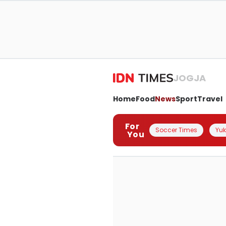
JOGJA
Home
Food
News
Sport
Travel
For
Soccer Times
Yuk 
You