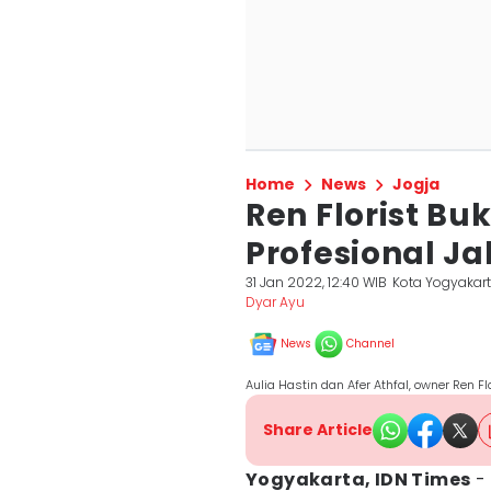
Home
News
Jogja
Ren Florist Bu
Profesional J
31 Jan 2022, 12:40 WIB
Kota Yogyakar
Dyar Ayu
News
Channel
Aulia Hastin dan Afer Athfal, owner Ren F
Share Article
Yogyakarta, IDN Times
- 