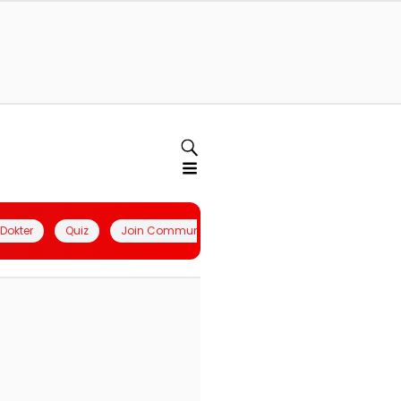
l Dokter
Quiz
Join Community