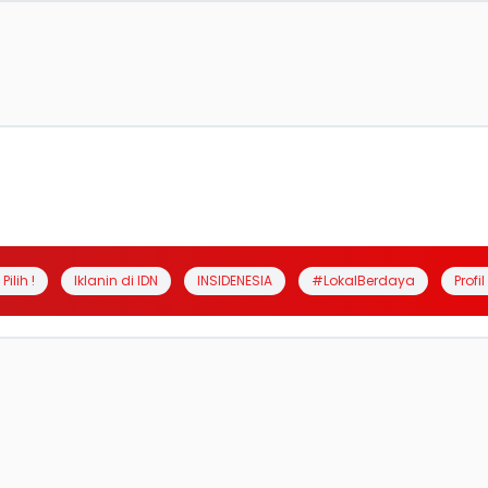
Pilih !
Iklanin di IDN
INSIDENESIA
#LokalBerdaya
Profi