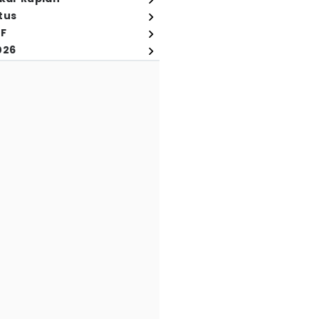
tus
FF
026