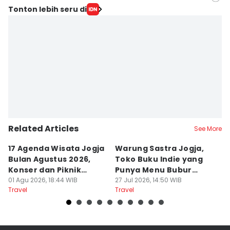
Editor
Tonton lebih seru di
Dyar Ayu
Editor
Paulus Risang
Related Articles
See More
17 Agenda Wisata Jogja
Warung Sastra Jogja,
13
Bulan Agustus 2026,
Toko Buku Indie yang
L
Konser dan Piknik
Punya Menu Bubur
Fa
Literasi
01 Agu 2026, 18:44 WIB
Manado
27 Jul 2026, 14:50 WIB
M
20
Travel
Travel
Tr