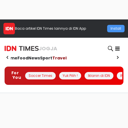
Baca artikel
IDN Times
lainnya di IDN App
Install
JOGJA
Home
Food
News
Sport
Travel
For
Soccer Times
Yuk Pilih !
Iklanin di IDN
INSI
You