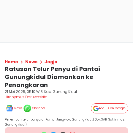
Home
News
Jogja
Ratusan Telur Penyu di Pantai
Gunungkidul Diamankan ke
Penangkaran
21 Mei 2025, 05:10 WIB
Kab. Gunung Kidul
Hironymus Daruwaskita
News
Channel
Add Us on Google
Penemuan telur punya di Pantai Jungwok, Gunungkidul.(Dok.SAR Satlinmas
Gunungkidul)