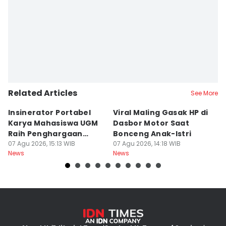
Editor
Paulus Risang
Related Articles
See More
Insinerator Portabel
Viral Maling Gasak HP di
M
Karya Mahasiswa UGM
Dasbor Motor Saat
di
Raih Penghargaan
Bonceng Anak-Istri
S
Internasional
07 Agu 2026, 15:13 WIB
07 Agu 2026, 14:18 WIB
P
06
News
News
Ne