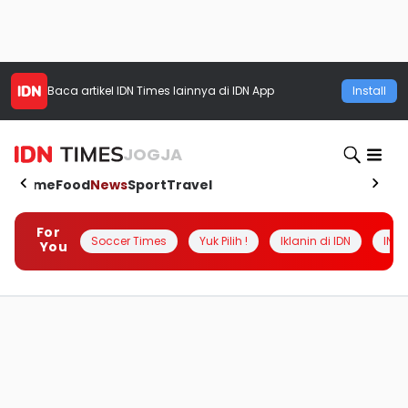
Baca artikel
IDN Times
lainnya di IDN App
Install
JOGJA
Home
Food
News
Sport
Travel
For
Soccer Times
Yuk Pilih !
Iklanin di IDN
INSI
You