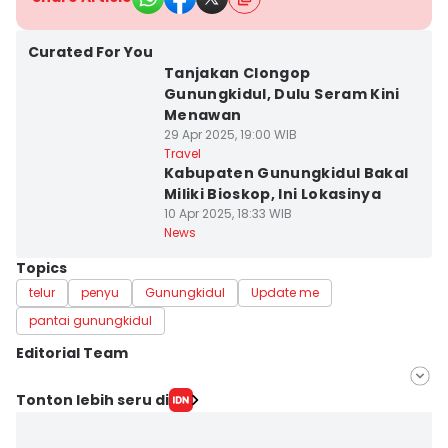
Curated For You
Tanjakan Clongop
Gunungkidul, Dulu Seram Kini
Menawan
29 Apr 2025, 19:00 WIB
Travel
Kabupaten Gunungkidul Bakal
Miliki Bioskop, Ini Lokasinya
10 Apr 2025, 18:33 WIB
News
Topics
telur
penyu
Gunungkidul
Update me
pantai gunungkidul
Editorial Team
Editor
Tonton lebih seru di
Hironymus Daruwaskita