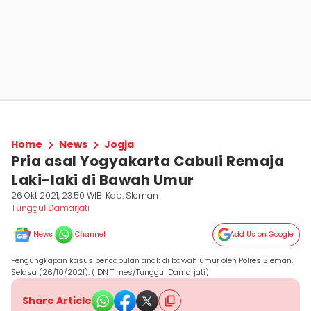
Home
News
Jogja
Pria asal Yogyakarta Cabuli Remaja
Laki-laki di Bawah Umur
26 Okt 2021, 23:50 WIB
Kab. Sleman
Tunggul Damarjati
News
Channel
Add Us on Google
Pengungkapan kasus pencabulan anak di bawah umur oleh Polres Sleman,
Selasa (26/10/2021). (IDN Times/Tunggul Damarjati)
Share Article