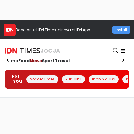
Baca artikel
IDN Times
lainnya di IDN App
Install
JOGJA
Home
Food
News
Sport
Travel
For
Soccer Times
Yuk Pilih !
Iklanin di IDN
INSI
You