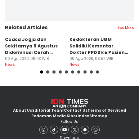
Related Articles
See More
Cuaca Jogja dan
Kedokteran UGM
R
Sekitarnya 6 Agustus
Selidiki Komentar
Tr
Didominasi Cerah
Dokter PPDS ke Pasien
P
Berawan
06 Agu 2026, 09:03 WIB
BPJS di Medsos
06 Agu 2026, 08:57 WIB
P
05
News
News
Ne
About Us
Editorial Team
Contact Us
Terms of Services
Pedoman Media Siber
Index
Sitemap
Follow Us
Download