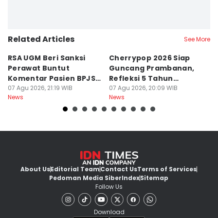
Related Articles
See More
RSA UGM Beri Sanksi
Cherrypop 2026 Siap
K
Perawat Buntut
Guncang Prambanan,
K
Komentar Pasien BPJS
Refleksi 5 Tahun
B
di Medsos
07 Agu 2026, 21:19 WIB
Perjalanan
07 Agu 2026, 20:09 WIB
J
07
News
News
Ne
About Us
Editorial Team
Contact Us
Terms of Services
Pedoman Media Siber
Index
Sitemap
Follow Us
Download