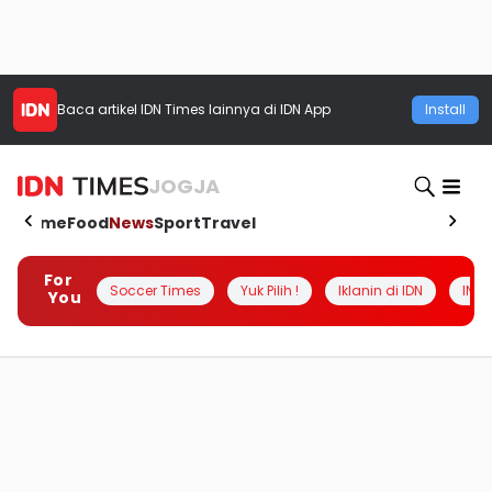
Baca artikel
IDN Times
lainnya di IDN App
Install
JOGJA
Home
Food
News
Sport
Travel
For
Soccer Times
Yuk Pilih !
Iklanin di IDN
INSI
You