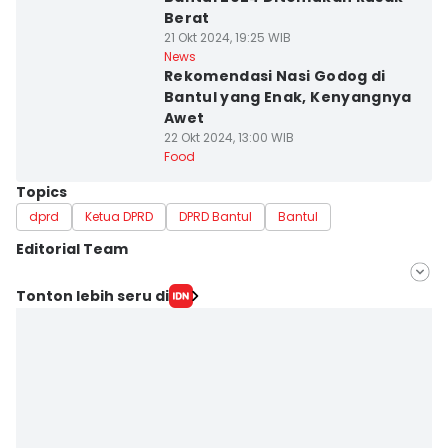
Berat
21 Okt 2024, 19:25 WIB
News
Rekomendasi Nasi Godog di
Bantul yang Enak, Kenyangnya
Awet
22 Okt 2024, 13:00 WIB
Food
Topics
dprd
Ketua DPRD
DPRD Bantul
Bantul
Editorial Team
Editor
Tonton lebih seru di
Hironymus Daruwaskita
Editor
Febriana Sintasari