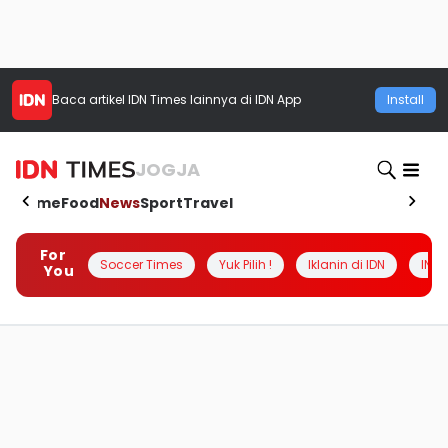
Baca artikel
IDN Times
lainnya di IDN App
Install
JOGJA
Home
Food
News
Sport
Travel
For
Soccer Times
Yuk Pilih !
Iklanin di IDN
INSI
You