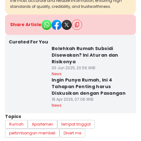
the most accurate and reliable information, ensuring high
standards of quality, credibility, and trustworthiness.
Share Article
Curated For You
Bolehkah Rumah Subsidi
Disewakan? Ini Aturan dan
Risikonya
30 Jun 2025, 20:56 WIB
News
Ingin Punya Rumah, Ini 4
Tahapan Penting harus
Diskusikan dengan Pasangan
16 Apr 2026, 07:06 WIB
News
Topics
Rumah
Apartemen
tempat tinggal
pertimbangan membeli
Divert me