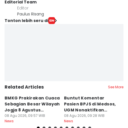
Editorial Team
Editor
Paulus Risang
Tonton lebih seru di
Related Articles
See More
BMKG Prakirakan Cuaca
Buntut Komentar
Sr
Sebagian Besar Wilayah
Pasien BPJS di Medsos,
Ti
Jogja 8 Agustus
UGM Nonaktifkan
P
Berawan
08 Agu 2026, 09:57 WIB
Dokter PPDS
08 Agu 2026, 09:28 WIB
J
08
News
News
Ne