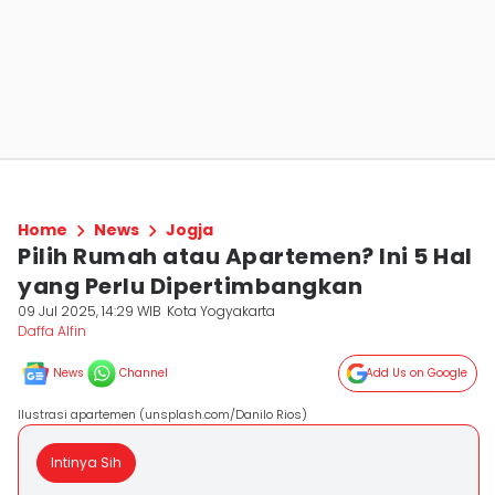
Home
News
Jogja
Pilih Rumah atau Apartemen? Ini 5 Hal
yang Perlu Dipertimbangkan
09 Jul 2025, 14:29 WIB
Kota Yogyakarta
Daffa Alfin
News
Channel
Add Us on Google
Ilustrasi apartemen (unsplash.com/Danilo Rios)
Intinya Sih