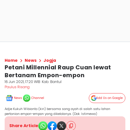
Home
News
Jogja
Petani Millennial Raup Cuan lewat
Bertanam Empon-empon
16 Jun 2021, 17:20 WIB
Kab. Bantul
Paulus Risang
News
Channel
Add Us on Google
Adjie Kukuh Wibianto (kiri) bersama sang ayah di salah satu lahan
pertanian empon-empon yang dikelolanya. (Dok. Istimewa)
Share Article