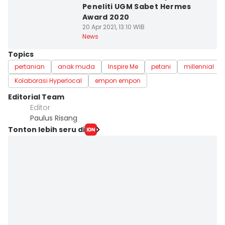
Peneliti UGM Sabet Hermes
Award 2020
20 Apr 2021, 13:10 WIB
News
Topics
pertanian
anak muda
Inspire Me
petani
millennial
Kolaborasi Hyperlocal
empon empon
Editorial Team
Editor
Paulus Risang
Tonton lebih seru di