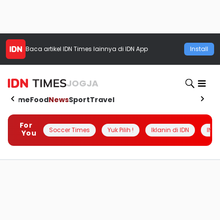
Baca artikel
IDN Times
lainnya di IDN App
Install
JOGJA
Home
Food
News
Sport
Travel
For
Soccer Times
Yuk Pilih !
Iklanin di IDN
INSI
You