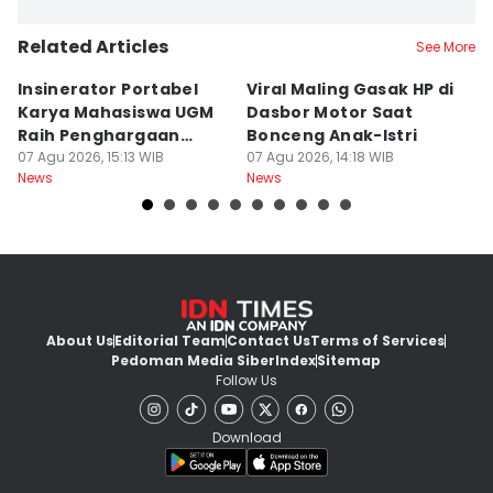
Related Articles
See More
Insinerator Portabel
Viral Maling Gasak HP di
M
Karya Mahasiswa UGM
Dasbor Motor Saat
di
Raih Penghargaan
Bonceng Anak-Istri
S
Internasional
07 Agu 2026, 15:13 WIB
07 Agu 2026, 14:18 WIB
P
06
News
News
Ne
About Us
Editorial Team
Contact Us
Terms of Services
Pedoman Media Siber
Index
Sitemap
Follow Us
Download