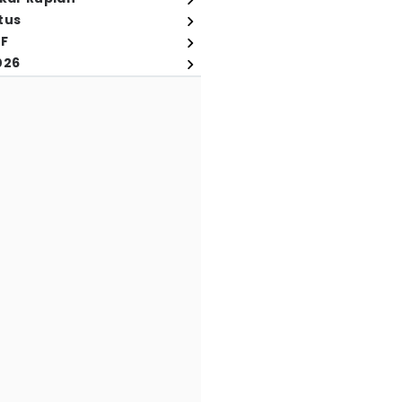
tus
FF
026