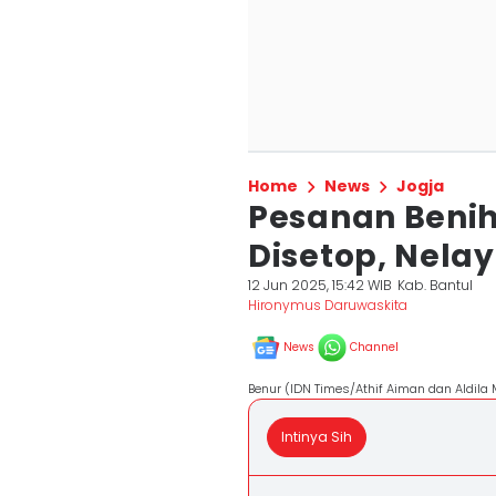
Home
News
Jogja
Pesanan Benih
Disetop, Nela
12 Jun 2025, 15:42 WIB
Kab. Bantul
Hironymus Daruwaskita
News
Channel
Benur (IDN Times/Athif Aiman dan Aldil
Intinya Sih