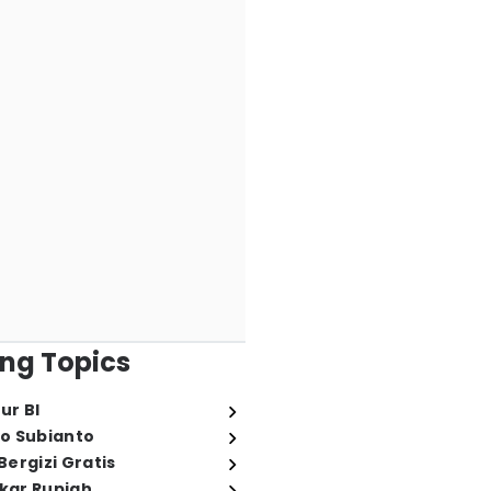
ng Topics
ur BI
o Subianto
ergizi Gratis
ukar Rupiah