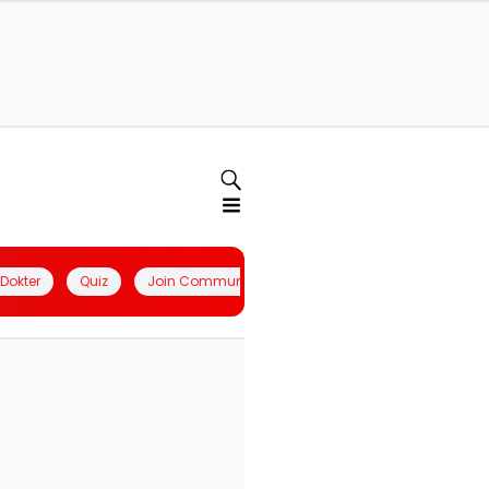
l Dokter
Quiz
Join Community