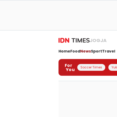
JOGJA
Home
Food
News
Sport
Travel
For
Soccer Times
Yuk 
You