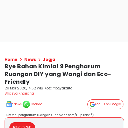
Home
News
Jogja
Bye Bahan Kimia! 9 Pengharum
Ruangan DIY yang Wangi dan Eco-
Friendly
29 Mar 2026, 14:52 WIB
Kota Yogyakarta
Shasya Khairana
News
Channel
Add Us on Google
ilustrasi pengharum ruangan (unsplash.com/Filip Baotić)
Intinya Sih