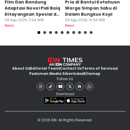
Film Dan Bandung
Pria di Bantul Ketahuan
J
Adaptasi Novel Pidi Baiq
Warga Simpan Sabu di
P
Ditayangkan Spesial di
Dalam Bungkus Kopi
H
Jogja
09 Agu 2026, 11:04 WIB
09 Agu 2026, 10:34 WIB
I
09
News
News
Ne
About Us
Editorial Team
Contact Us
Terms of Services
Pedoman Media Siber
Index
Sitemap
Follow Us
Download
© 2026 IDN. All Rights Reserved.