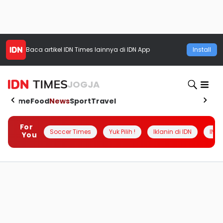
Baca artikel
IDN Times
lainnya di IDN App
Install
JOGJA
Home
Food
News
Sport
Travel
For
Soccer Times
Yuk Pilih !
Iklanin di IDN
INSI
You