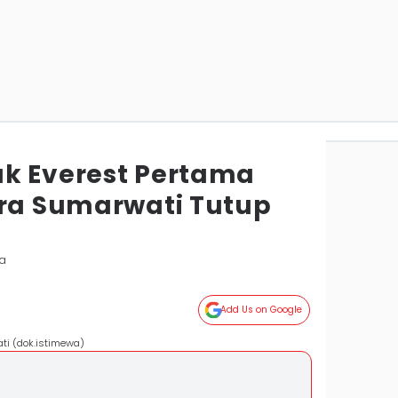
k Everest Pertama
ara Sumarwati Tutup
ta
Add Us on Google
ti (dok.istimewa)