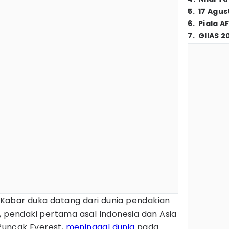
5
.
17 Agus
6
.
Piala A
7
.
GIIAS 2
Kabar duka datang dari dunia pendakian
, pendaki pertama asal Indonesia dan Asia
uncak Everest,
meninggal dunia
pada