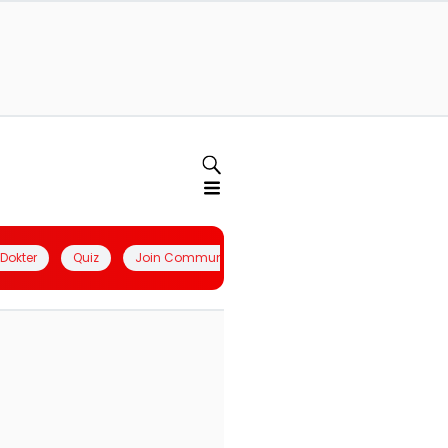
l Dokter
Quiz
Join Community