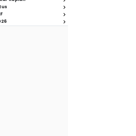
tus
FF
026