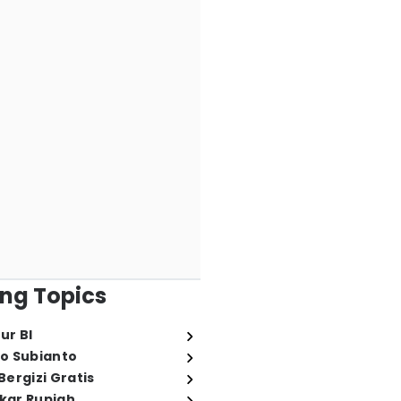
ng Topics
ur BI
o Subianto
ergizi Gratis
ukar Rupiah