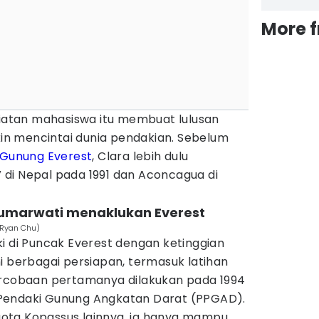
More 
giatan mahasiswa itu membuat lulusan
akin mencintai dunia pendakian. Sebelum
Gunung Everest
, Clara lebih dulu
di Nepal pada 1991 dan Aconcagua di
 Sumarwati menaklukan Everest
/Ryan Chu)
i di Puncak Everest dengan ketinggian
i berbagai persiapan, termasuk latihan
ercobaan pertamanya dilakukan pada 1994
Pendaki Gunung Angkatan Darat (PPGAD).
ota Kopassus lainnya, ia hanya mampu