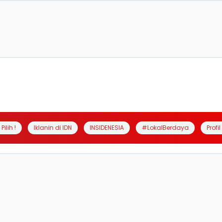
Pilih !
Iklanin di IDN
INSIDENESIA
#LokalBerdaya
Profi