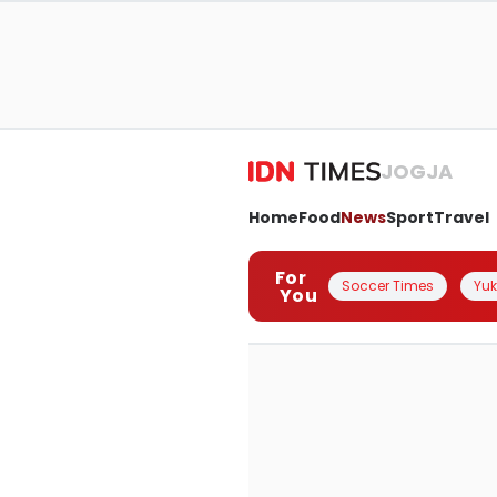
JOGJA
Home
Food
News
Sport
Travel
For
Soccer Times
Yuk 
You