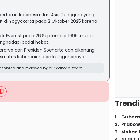
 pertama Indonesia dan Asia Tenggara yang
t di Yogyakarta pada 2 Oktober 2025 karena
ak Everest pada 26 September 1996, meski
nghadapi badai hebat.
rarya dari Presiden Soeharto dan dikenang
sa atas keberanian dan keteguhannya.
ssisted and reviewed by our editorial team.
Trendi
1
.
Gubern
2
.
Prabow
3
.
Makan B
4
.
Nilai T