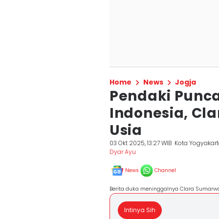
Home
News
Jogja
Pendaki Punca
Indonesia, Cl
Usia
03 Okt 2025, 13:27 WIB
Kota Yogyakar
Dyar Ayu
News
Channel
Berita duka meninggalnya Clara Sumarwa
Intinya Sih