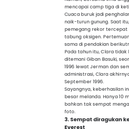
mencapai camp tiga di ket
Cuaca buruk jadi penghala
naik-turun gunung. Saat it
pemegang rekor tercepat m
tabung oksigen. Pertemua
sama di pendakian berikut
Pada tahun itu, Clara tidak
ditemani Giban Basuki, seo
1996 lewat Jerman dan sem
administrasi, Clara akhirn
September 1996.
Sayangnya, keberhasilan in
besar melanda. Hanya 10 me
bahkan tak sempat menga
foto.
3. Sempat diragukan k
Everest