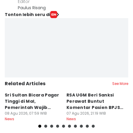
Editor
Paulus Risang
Tonton lebih seru di
Related Articles
See More
Sri Sultan Bicara Pagar
RSA UGM Beri Sanksi
C
Tinggi di Mal,
Perawat Buntut
G
Pemerintah Wajib
Komentar Pasien BPJS
R
Jamin Warga Aman
08 Agu 2026, 07:59 WIB
di Medsos
07 Agu 2026, 21:19 WIB
P
07
News
News
Ne