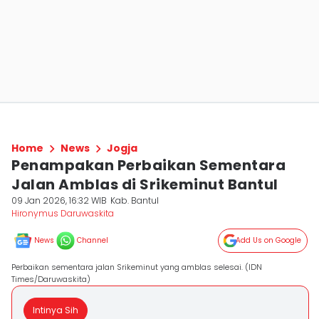
Home
News
Jogja
Penampakan Perbaikan Sementara
Jalan Amblas di Srikeminut Bantul
09 Jan 2026, 16:32 WIB
Kab. Bantul
Hironymus Daruwaskita
News
Channel
Add Us on Google
Perbaikan sementara jalan Srikeminut yang amblas selesai. (IDN
Times/Daruwaskita)
Intinya Sih