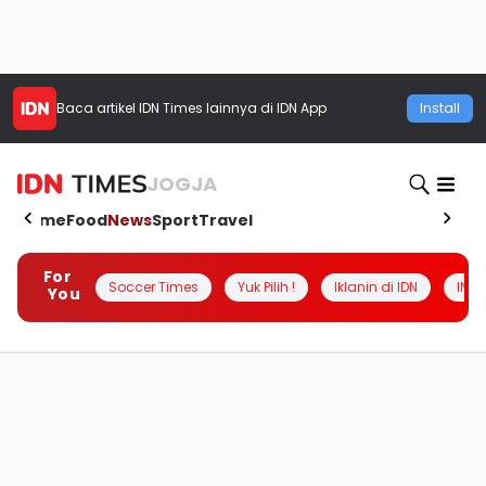
Baca artikel
IDN Times
lainnya di IDN App
Install
JOGJA
Home
Food
News
Sport
Travel
For
Soccer Times
Yuk Pilih !
Iklanin di IDN
INSI
You