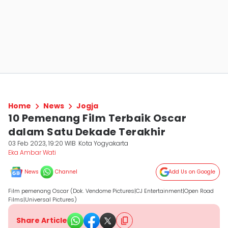
Home
News
Jogja
10 Pemenang Film Terbaik Oscar
dalam Satu Dekade Terakhir
03 Feb 2023, 19:20 WIB
Kota Yogyakarta
Eka Ambar Wati
News
Channel
Add Us on Google
Film pemenang Oscar (Dok. Vendome Pictures|CJ Entertainment|Open Road
Films|Universal Pictures)
Share Article