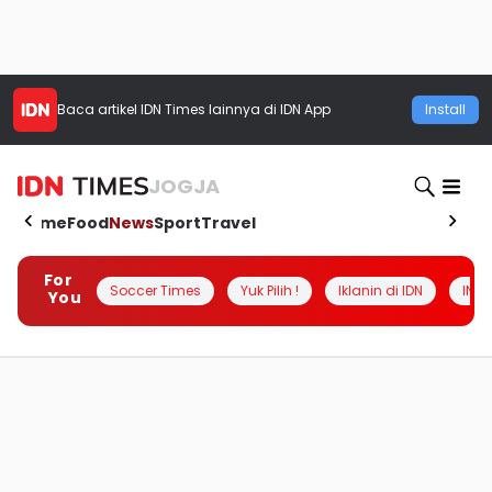
Baca artikel
IDN Times
lainnya di IDN App
Install
JOGJA
Home
Food
News
Sport
Travel
For
Soccer Times
Yuk Pilih !
Iklanin di IDN
INSI
You