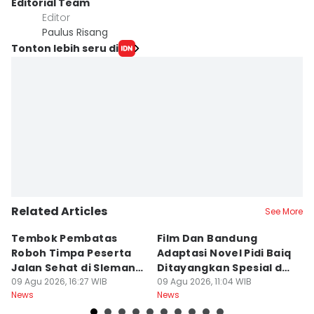
Editorial Team
Editor
Paulus Risang
Tonton lebih seru di
Related Articles
See More
Tembok Pembatas
Film Dan Bandung
P
Roboh Timpa Peserta
Adaptasi Novel Pidi Baiq
W
Jalan Sehat di Sleman,
Ditayangkan Spesial di
D
10 Orang Luka
09 Agu 2026, 16:27 WIB
Jogja
09 Agu 2026, 11:04 WIB
09
News
News
Ne