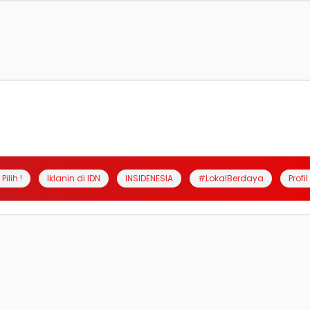
Pilih !
Iklanin di IDN
INSIDENESIA
#LokalBerdaya
Profi