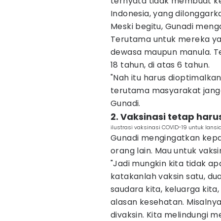
ternyata tidak membuat k
Indonesia, yang dilonggark
Meski begitu, Gunadi menga
Terutama untuk mereka yan
dewasa maupun manula. Te
18 tahun, di atas 6 tahun.
"Nah itu harus dioptimalkan
terutama masyarakat janga
Gunadi.
2. Vaksinasi tetap haru
ilustrasi vaksinasi COVID-19 untuk lans
Gunadi mengingatkan kepa
orang lain. Mau untuk vak
"Jadi mungkin kita tidak a
katakanlah vaksin satu, du
saudara kita, keluarga kita
alasan kesehatan. Misalnya 
divaksin. Kita melindungi me