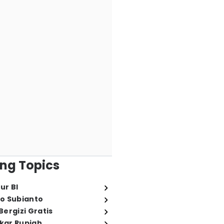
ng Topics
ur BI
o Subianto
ergizi Gratis
ukar Rupiah