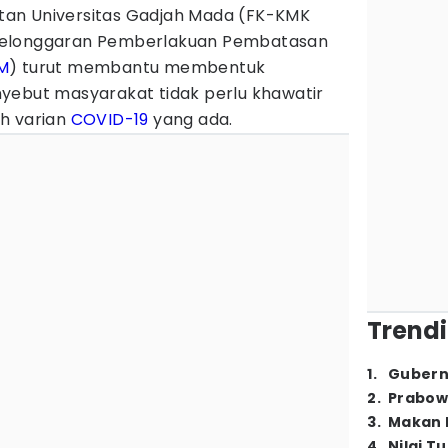
an Universitas Gadjah Mada (FK-KMK
 pelonggaran Pemberlakuan Pembatasan
M
) turut membantu membentuk
yebut masyarakat tidak perlu khawatir
h varian
COVID-19
yang ada.
Trendi
1
.
Gubern
2
.
Prabow
3
.
Makan B
4
.
Nilai T