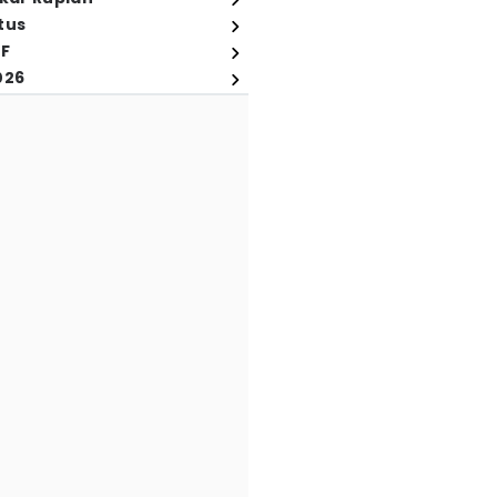
tus
FF
026