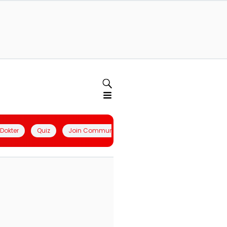
l Dokter
Quiz
Join Community