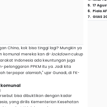
5
.
17 Agus
6
.
Piala A
7
.
GIIAS 2
 China, kok bisa tinggi lagi? Mungkin ya
lan komunal mereka kan di-
lockdown
cukup
arakat Indonesia ada keuntungan juga
-pelonggaran PPKM itu ya. Jadi kita
ah terpapar alamiah," ujar Gunadi, di FK-
.
n komunal
)
rsebut bisa dibuktikan dengan kadar
sia, yang dirilis Kementerian Kesehatan