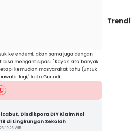
Trend
suk ke endemi, akan sama juga dengan
 bisa mengantisipasi. "Kayak kita banyak
, tetapi kemudian masyarakat tahu (untuk
hawatir lagi," kata Gunadi.
icabut, Disdikpora DIY Klaim Nol
19 di Lingkungan Sekolah
3, 10:23 WIB