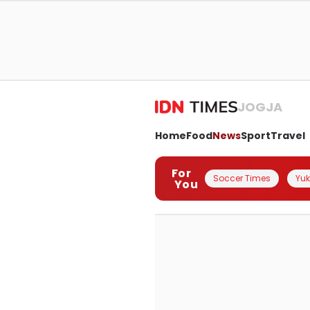
JOGJA
Home
Food
News
Sport
Travel
For
Soccer Times
Yuk 
You