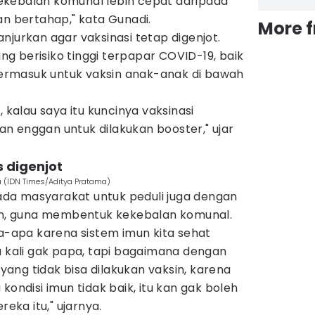
ekebalan komunal lebih cepat daripada
an bertahap," kata Gunadi.
More 
njurkan agar vaksinasi tetap digenjot.
g berisiko tinggi terpapar COVID-19, baik
rmasuk untuk vaksin anak-anak di bawah
, kalau saya itu kuncinya vaksinasi
n enggan untuk dilakukan booster," ujar
s digenjot
ia (IDN Times/Aditya Pratama)
da masyarakat untuk peduli juga dengan
sin, guna membentuk kekebalan komunal.
pa-apa karena sistem imun kita sehat
a kali gak papa, tapi bagaimana dengan
, yang tidak bisa dilakukan vaksin, karena
kondisi imun tidak baik, itu kan gak boleh
reka itu," ujarnya.