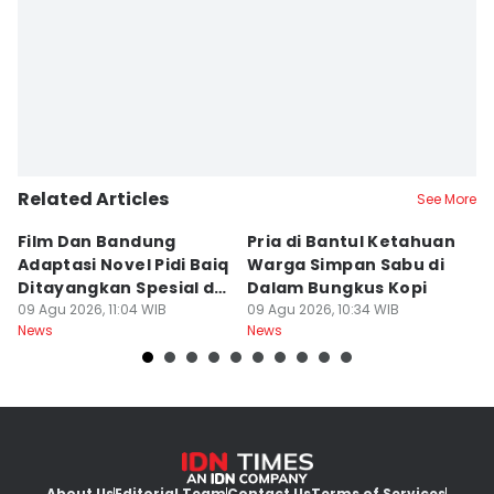
Related Articles
See More
Film Dan Bandung
Pria di Bantul Ketahuan
J
Adaptasi Novel Pidi Baiq
Warga Simpan Sabu di
P
Ditayangkan Spesial di
Dalam Bungkus Kopi
H
Jogja
09 Agu 2026, 11:04 WIB
09 Agu 2026, 10:34 WIB
I
09
News
News
Ne
About Us
Editorial Team
Contact Us
Terms of Services