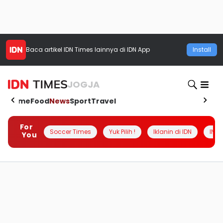
Baca artikel
IDN Times
lainnya di IDN App
Install
JOGJA
Home
Food
News
Sport
Travel
For
Soccer Times
Yuk Pilih !
Iklanin di IDN
INSI
You