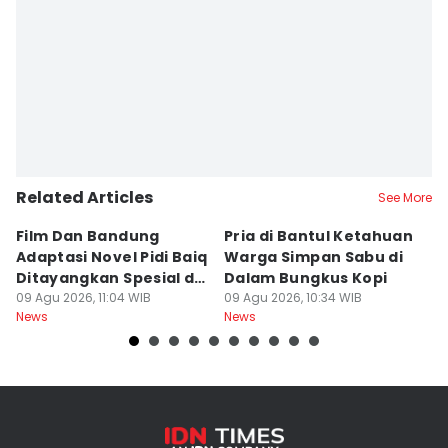
Related Articles
See More
Film Dan Bandung
Pria di Bantul Ketahuan
J
Adaptasi Novel Pidi Baiq
Warga Simpan Sabu di
P
Ditayangkan Spesial di
Dalam Bungkus Kopi
H
Jogja
09 Agu 2026, 11:04 WIB
09 Agu 2026, 10:34 WIB
I
09
News
News
Ne