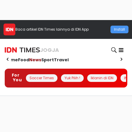
Baca artikel
IDN Times
lainnya di IDN App
Install
JOGJA
Home
Food
News
Sport
Travel
For
Soccer Times
Yuk Pilih !
Iklanin di IDN
INSI
You