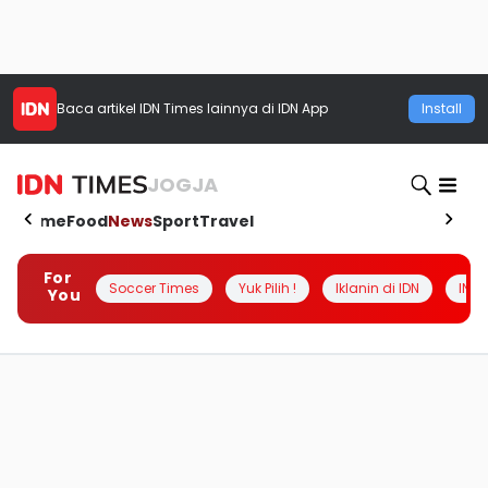
Baca artikel
IDN Times
lainnya di IDN App
Install
JOGJA
Home
Food
News
Sport
Travel
For
Soccer Times
Yuk Pilih !
Iklanin di IDN
INSI
You