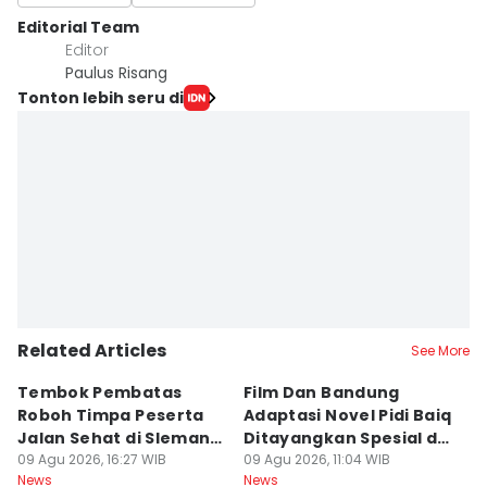
Editorial Team
Editor
Paulus Risang
Tonton lebih seru di
Related Articles
See More
Tembok Pembatas
Film Dan Bandung
P
Roboh Timpa Peserta
Adaptasi Novel Pidi Baiq
W
Jalan Sehat di Sleman,
Ditayangkan Spesial di
D
10 Orang Luka
09 Agu 2026, 16:27 WIB
Jogja
09 Agu 2026, 11:04 WIB
09
News
News
Ne