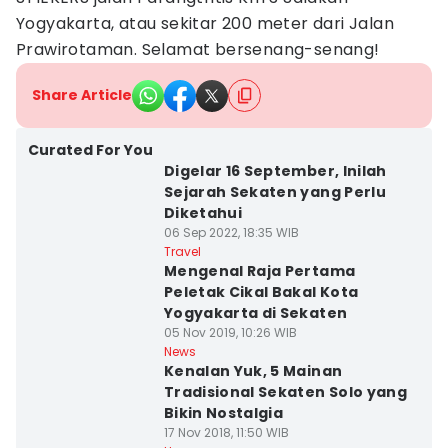
Yogyakarta, atau sekitar 200 meter dari Jalan
Prawirotaman. Selamat bersenang-senang!
Share Article
Curated For You
Digelar 16 September, Inilah
Sejarah Sekaten yang Perlu
Diketahui
06 Sep 2022, 18:35 WIB
Travel
Mengenal Raja Pertama
Peletak Cikal Bakal Kota
Yogyakarta di Sekaten
05 Nov 2019, 10:26 WIB
News
Kenalan Yuk, 5 Mainan
Tradisional Sekaten Solo yang
Bikin Nostalgia
17 Nov 2018, 11:50 WIB