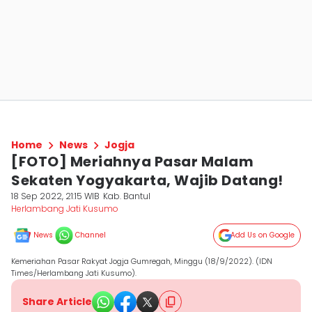
Home
News
Jogja
[FOTO] Meriahnya Pasar Malam
Sekaten Yogyakarta, Wajib Datang!
18 Sep 2022, 21:15 WIB
Kab. Bantul
Herlambang Jati Kusumo
News
Channel
Add Us on Google
Kemeriahan Pasar Rakyat Jogja Gumregah, Minggu (18/9/2022). (IDN
Times/Herlambang Jati Kusumo).
Share Article