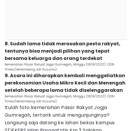
8. Sudah lama tidak merasakan pesta rakyat,
tentunya bisa menjadi pilihan yang tepat
bersama keluarga dan orang terdekat
Kemeriahan Pasar Rakyat Jogja Gumregah, Minggu (18/9/2022). (IDN
Times/Herlambang Jati Kusumo).
9. Acara ini diharapkan kembali menggeliatkan
perekonomian Usaha Mikro Kecil dan Menengah
setelah beberapa lama tidak diselenggarakan
Kemeriahan Pasar Rakyat Jogja Gumregah, Minggu (18/9/2022). (IDN
Times/Herlambang Jati Kusumo).
Itulah foto kemeriahan Pasar Rakyat Jogja
Gumregah, tertarik untuk mengunjunginya?
Langsung saja datang ke lahan bekas kampus
STIEKERS jalan Parangtritis Km 3 Salakan