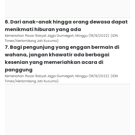
6. Dari anak-anak hingga orang dewasa dapat
menikmati hiburan yang ada
Kemeriahan Pasar Rakyat Jogja Gumregah, Minggu (18/9/2022). (IDN
Times/Herlambang Jati Kusumo).
7. Bagi pengunjung yang enggan bermain di
wahana, jangan khawatir ada berbagai
kesenian yang memeriahkan acara di
panggung
Kemeriahan Pasar Rakyat Jogja Gumregah, Minggu (18/9/2022). (IDN
Times/Herlambang Jati Kusumo).