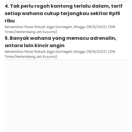
4. Tak perlu rogoh kantong terlalu dalam, tarif
setiap wahana cukup terjangkau sekitar Rp15
ribu
Kemeriahan Pasar Rakyat Jogja Gumregah, Minggu (18/9/2022). (IDN
Times/Herlambang Jati Kusumo).
5. Banyak wahana yang memacu adrenalin,
antara lain kincir angin
Kemeriahan Pasar Rakyat Jogja Gumregah, Minggu (18/9/2022). (IDN
Times/Herlambang Jati Kusumo).