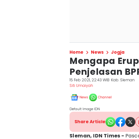
Home
News
Jogja
Mengapa Erupsi
Penjelasan B
15 Feb 2021, 22:43 WIB
Kab. Sleman
Siti Umaiyah
News
Channel
Default Image IDN
Share Article
Sleman, IDN Times -
Pasc