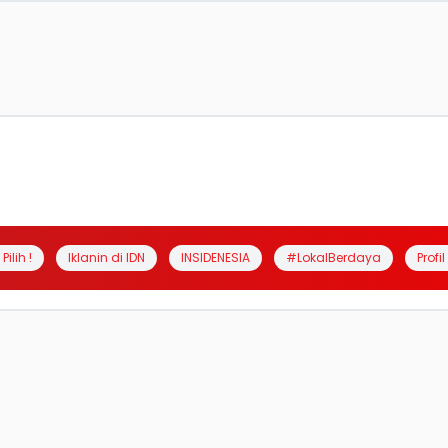
Pilih !
Iklanin di IDN
INSIDENESIA
#LokalBerdaya
Profi