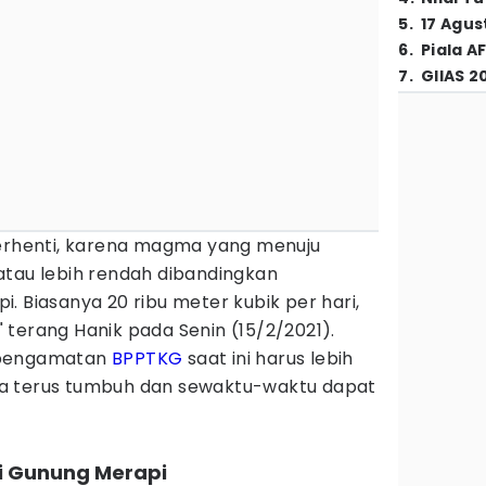
5
.
17 Agus
6
.
Piala A
7
.
GIIAS 2
berhenti, karena magma yang menuju
atau lebih rendah dibandingkan
. Biasanya 20 ribu meter kubik per hari,
k," terang Hanik pada Senin (15/2/2021).
 pengamatan
BPPTKG
saat ini harus lebih
a terus tumbuh dan sewaktu-waktu dapat
ri Gunung Merapi