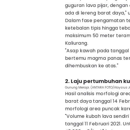
guguran lava pijar, denga
ada di lereng barat daya,"
Dalam fase pengamatan te
ketebalan tipis hingga teb
maksimum 50 meter terama
Kaliurang.
"Asap kawah pada tanggal 1
bertemu magma panas tent
dihembuskan ke atas."
2. Laju pertumbuhan k
Gunung Merapi. (ANTARA FOTO/Aloysius J
Hasil analisis morfologi ar
barat daya tanggal 14 Feb
morfologi area puncak kare
"Volume kubah lava sendir
tanggal 11 Februari 2021. 