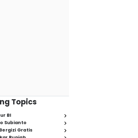
ng Topics
ur BI
o Subianto
ergizi Gratis
ukar Rupiah