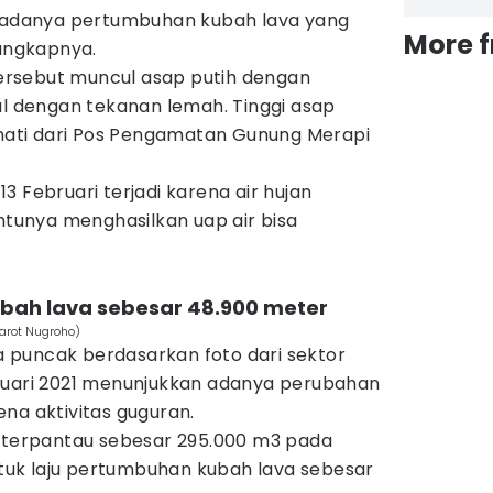
n adanya pertumbuhan kubah lava yang
More 
 ungkapnya.
rsebut muncul asap putih dengan
al dengan tekanan lemah. Tinggi asap
ti dari Pos Pengamatan Gunung Merapi
3 Februari terjadi karena air hujan
unya menghasilkan uap air bisa
ubah lava sebesar 48.900 meter
arot Nugroho)
ea puncak berdasarkan foto dari sektor
ruari 2021 menunjukkan adanya perubahan
na aktivitas guguran.
i terpantau sebesar 295.000 m3 pada
Untuk laju pertumbuhan kubah lava sebesar