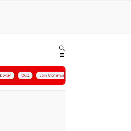
l Dokter
Quiz
Join Community