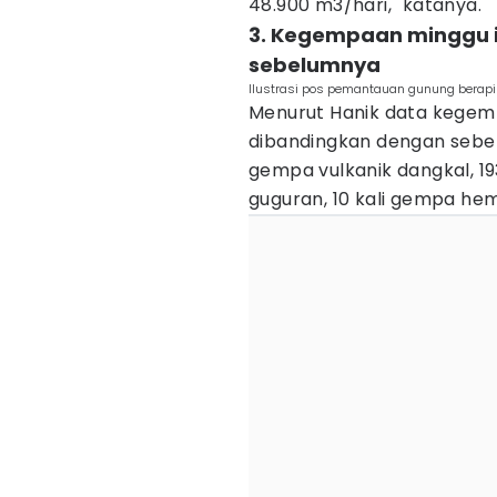
48.900 m3/hari," katanya.
3. Kegempaan minggu in
sebelumnya
Ilustrasi pos pemantauan gunung berapi
Menurut Hanik data kegempa
dibandingkan dengan sebelu
gempa vulkanik dangkal, 19
guguran, 10 kali gempa hem