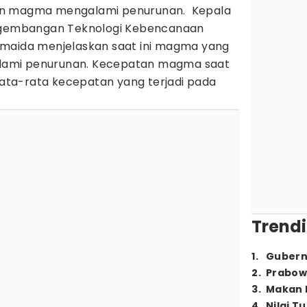
an magma mengalami penurunan. Kepala
engembangan Teknologi Kebencanaan
umaida menjelaskan saat ini magma yang
ami penurunan. Kecepatan magma saat
 rata-rata kecepatan yang terjadi pada
Trendi
1
.
Gubern
2
.
Prabow
3
.
Makan B
4
.
Nilai T