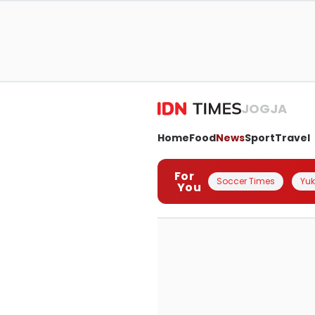
JOGJA
Home
Food
News
Sport
Travel
For
Soccer Times
Yuk 
You