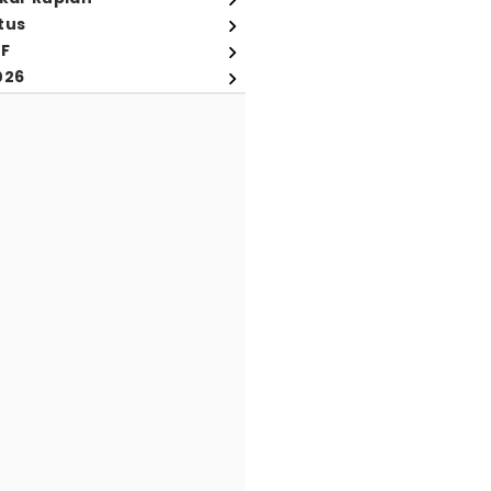
tus
FF
026