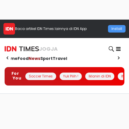
Baca artikel
IDN Times
lainnya di IDN App
Install
JOGJA
Home
Food
News
Sport
Travel
For
Soccer Times
Yuk Pilih !
Iklanin di IDN
INSI
You