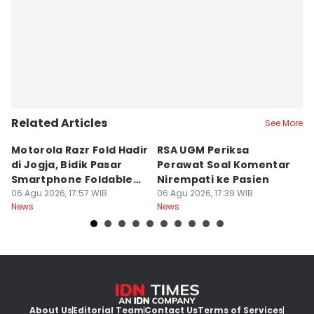
Related Articles
See More
Motorola Razr Fold Hadir
RSA UGM Periksa
A
di Jogja, Bidik Pasar
Perawat Soal Komentar
L
Smartphone Foldable
Nirempati ke Pasien
P
Premium
06 Agu 2026, 17:57 WIB
06 Agu 2026, 17:39 WIB
E
06
News
News
Ne
About Us
Editorial Team
Contact Us
Terms of Services