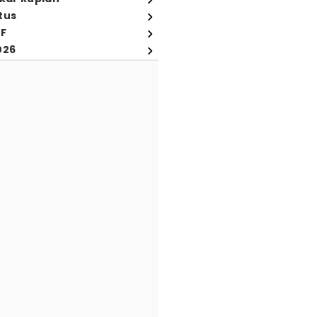
tus
FF
026