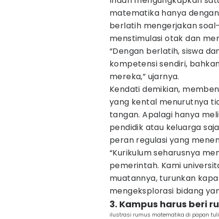
Indah mengungkapkan sat
matematika hanya dengan 
berlatih mengerjakan soal
menstimulasi otak dan me
“Dengan berlatih, siswa 
kompetensi sendiri, bahkan
mereka,” ujarnya.
Kendati demikian, memben
yang kental menurutnya t
tangan. Apalagi hanya me
pendidik atau keluarga sa
peran regulasi yang menen
“Kurikulum seharusnya mem
pemerintah. Kami universit
muatannya, turunkan kapas
mengeksplorasi bidang yang
3. Kampus harus beri r
ilustrasi rumus matematika di papan tul