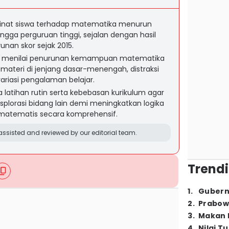
minat siswa terhadap matematika menurun
ingga perguruan tinggi, sejalan dengan hasil
nan skor sejak 2015.
anti menilai penurunan kemampuan matematika
materi di jenjang dasar-menengah, distraksi
ariasi pengalaman belajar.
latihan rutin serta kebebasan kurikulum agar
lorasi bidang lain demi meningkatkan logika
atematis secara komprehensif.
ssisted and reviewed by our editorial team.
Trendi
1
.
Gubern
2
.
Prabow
3
.
Makan B
4
.
Nilai T