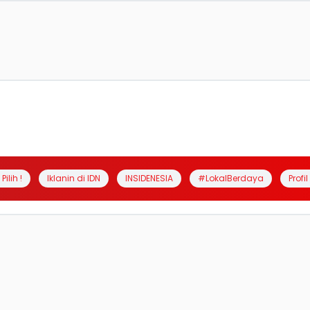
Pilih !
Iklanin di IDN
INSIDENESIA
#LokalBerdaya
Profi