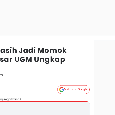
asih Jadi Momok
esar UGM Ungkap
ta
Add Us on Google
com/imgorthand)