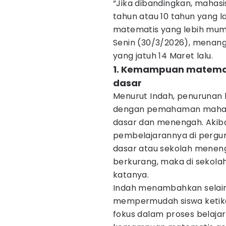
“Jika dibandingkan, mahas
tahun atau 10 tahun yang l
matematis yang lebih mump
Senin (30/3/2026), menang
yang jatuh 14 Maret lalu.
1. Kemampuan matemati
dasar
Menurut Indah, penurunan 
dengan pemahaman mahasis
dasar dan menengah. Akib
pembelajarannya di perguru
dasar atau sekolah mene
berkurang, maka di sekola
katanya.
Indah menambahkan selain 
mempermudah siswa ketika 
fokus dalam proses belaja