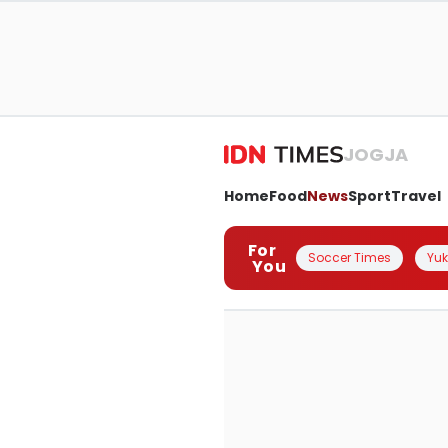
JOGJA
Home
Food
News
Sport
Travel
For
Soccer Times
Yuk 
You