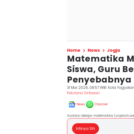
Home
News
Jogja
Matematika M
Siswa, Guru B
Penyebabnya
31 Mar 2026, 08:57 WIB
Kota Yogyakar
Febriana Sintasari
News
Channel
ilustrasi belajar matematika (unplash.
Intinya Sih