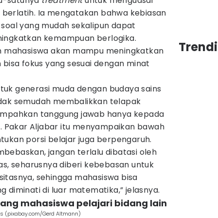
u-satunya
treatment
untuk menguasai
berlatih. Ia mengatakan bahwa kebiasan
-soal yang mudah sekalipun dapat
ningkatkan kemampuan berlogika.
Trend
dan mahasiswa akan mampu meningkatkan
 bisa fokus yang sesuai dengan minat
tuk generasi muda dengan budaya sains
idak semudah membalikkan telapak
limpahkan tanggung jawab hanya kepada
ja. Pakar Aljabar itu menyampaikan bawah
tukan porsi belajar juga berpengaruh.
bebaskan, jangan terlalu dibatasi oleh
as, seharusnya diberi kebebasan untuk
itasnya, sehingga mahasiswa bisa
 diminati di luar matematika,” jelasnya.
uang mahasiswa pelajari bidang lain
is (pixabay.com/Gerd Altmann)