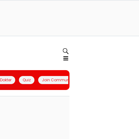
l Dokter
Quiz
Join Community