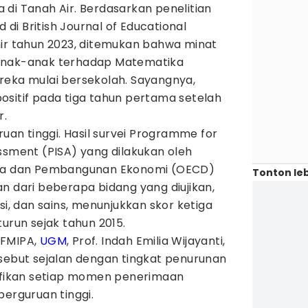
di Tanah Air. Berdasarkan penelitian
d di British Journal of Educational
hir tahun 2023, ditemukan bahwa minat
anak-anak terhadap Matematika
reka mulai bersekolah. Sayangnya,
ositif pada tiga tahun pertama setelah
r.
ruan tinggi. Hasil survei Programme for
ssment (PISA) yang dilakukan oleh
ama dan Pembangunan Ekonomi (OECD)
Tonton leb
n dari beberapa bidang yang diujikan,
si, dan sains, menunjukkan skor ketiga
turun sejak tahun 2015.
 FMIPA,
UGM
, Prof. Indah Emilia Wijayanti,
rsebut sejalan dengan tingkat penurunan
nifikan setiap momen penerimaan
perguruan tinggi.