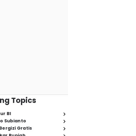
ng Topics
ur BI
o Subianto
ergizi Gratis
ukar Rupiah