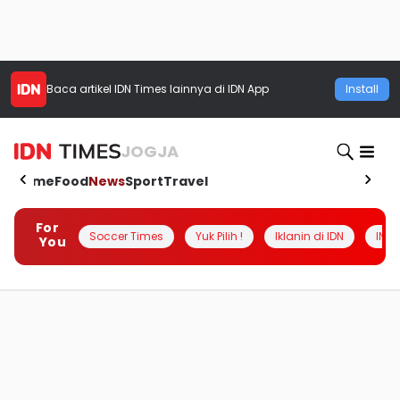
Baca artikel
IDN Times
lainnya di IDN App
Install
JOGJA
Home
Food
News
Sport
Travel
For
Soccer Times
Yuk Pilih !
Iklanin di IDN
INSI
You