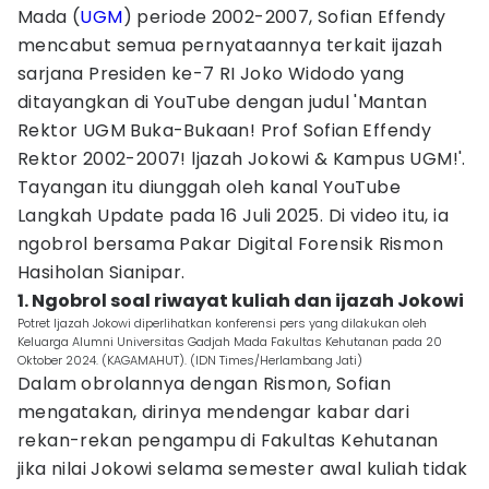
Mada (
UGM
) periode 2002-2007, Sofian Effendy
mencabut semua pernyataannya terkait ijazah
sarjana Presiden ke-7 RI Joko Widodo yang
ditayangkan di YouTube dengan judul 'Mantan
Rektor UGM Buka-Bukaan! Prof Sofian Effendy
Rektor 2002-2007! ljazah Jokowi & Kampus UGM!'.
Tayangan itu diunggah oleh kanal YouTube
Langkah Update pada 16 Juli 2025. Di video itu, ia
ngobrol bersama Pakar Digital Forensik Rismon
Hasiholan Sianipar.
1. Ngobrol soal riwayat kuliah dan ijazah Jokowi
Potret Ijazah Jokowi diperlihatkan konferensi pers yang dilakukan oleh
Keluarga Alumni Universitas Gadjah Mada Fakultas Kehutanan pada 20
Oktober 2024. (KAGAMAHUT). (IDN Times/Herlambang Jati)
Dalam obrolannya dengan Rismon, Sofian
mengatakan, dirinya mendengar kabar dari
rekan-rekan pengampu di Fakultas Kehutanan
jika nilai Jokowi selama semester awal kuliah tidak