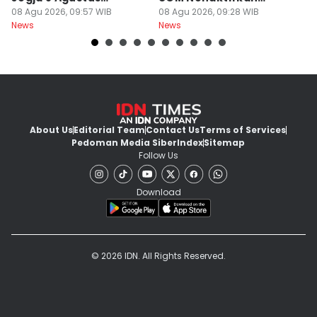
Berawan
08 Agu 2026, 09:57 WIB
Dokter PPDS
08 Agu 2026, 09:28 WIB
J
08
News
News
Ne
About Us
Editorial Team
Contact Us
Terms of Services
Pedoman Media Siber
Index
Sitemap
Follow Us
Download
© 2026 IDN. All Rights Reserved.