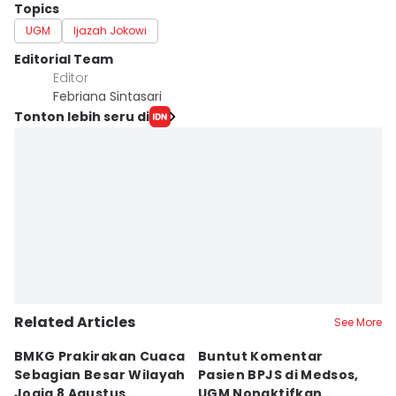
Topics
UGM
Ijazah Jokowi
Editorial Team
Editor
Febriana Sintasari
Tonton lebih seru di
Related Articles
See More
BMKG Prakirakan Cuaca
Buntut Komentar
Sr
Sebagian Besar Wilayah
Pasien BPJS di Medsos,
Ti
Jogja 8 Agustus
UGM Nonaktifkan
P