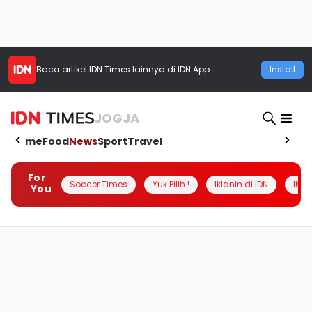
Baca artikel
IDN Times
lainnya di IDN App
Install
JOGJA
Home
Food
News
Sport
Travel
For
Soccer Times
Yuk Pilih !
Iklanin di IDN
INSI
You