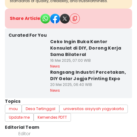
standards of quality, credibility, and trustworthiness.
Share Article
Curated For You
Ceko Ingin Buka Kantor
Konsulat di DIY, Dorong Kerja
Sama Bilateral
16 Mei 2025, 07:00 WIB
News
Rangsang Industri Percetakan,
DIY Gelar Jogja Printing Expo
20 Mei 2025, 06:40 WIB
News
Topics
mou
Desa Tertinggal
universitas aisyiyah yogyakarta
Update me
Kemendes PDTT
Editorial Team
Editor