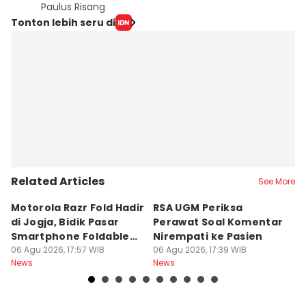
Paulus Risang
Tonton lebih seru di
Related Articles
See More
Motorola Razr Fold Hadir
RSA UGM Periksa
A
di Jogja, Bidik Pasar
Perawat Soal Komentar
L
Smartphone Foldable
Nirempati ke Pasien
P
Premium
06 Agu 2026, 17:57 WIB
06 Agu 2026, 17:39 WIB
E
06
News
News
Ne