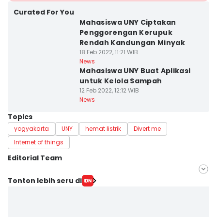
Curated For You
Mahasiswa UNY Ciptakan
Penggorengan Kerupuk
Rendah Kandungan Minyak
18 Feb 2022, 11:21 WIB
News
Mahasiswa UNY Buat Aplikasi
untuk Kelola Sampah
12 Feb 2022, 12:12 WIB
News
Topics
yogyakarta
UNY
hemat listrik
Divert me
Internet of things
Editorial Team
Editor
Tonton lebih seru di
Siti Umaiyah
Editor