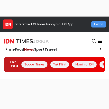
Baca artikel
IDN Times
lainnya di IDN App
Install
JOGJA
Home
Food
News
Sport
Travel
For
Soccer Times
Yuk Pilih !
Iklanin di IDN
INSI
You