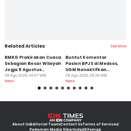
Paulus Risang
Related Articles
See More
BMKG Prakirakan Cuaca
Buntut Komentar
Sr
Sebagian Besar Wilayah
Pasien BPJS di Medsos,
Ti
Jogja 8 Agustus
UGM Nonaktifkan
P
Berawan
08 Agu 2026, 09:57 WIB
Dokter PPDS
08 Agu 2026, 09:28 WIB
J
08
News
News
Ne
About Us
Editorial Team
Contact Us
Terms of Services
Pedoman Media Siber
Index
Sitemap