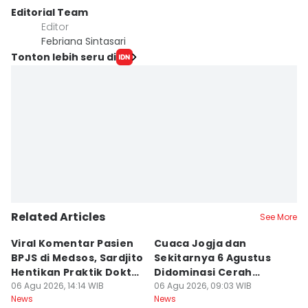
Editorial Team
Editor
Febriana Sintasari
Tonton lebih seru di
Related Articles
See More
Viral Komentar Pasien
Cuaca Jogja dan
K
BPJS di Medsos, Sardjito
Sekitarnya 6 Agustus
S
Hentikan Praktik Dokter
Didominasi Cerah
D
PPDS
06 Agu 2026, 14:14 WIB
Berawan
06 Agu 2026, 09:03 WIB
B
06
News
News
Ne