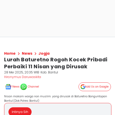
Home
News
Jogja
Lurah Baturetno Rogoh Kocek Pribadi
Perbaiki 11 Nisan yang Dirusak
28 Mei 2025, 20:35 WIB
Kab. Bantul
Hironymus Daruwaskita
News
Channel
Add Us on Google
Nisan makam warga non muslim. yang dirusak di Baturetno Banguntapan
Bantul.(Dok.Polres Bantul)
Intinya Sih