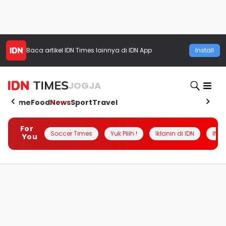
Baca artikel
IDN Times
lainnya di IDN App
Install
JOGJA
Home
Food
News
Sport
Travel
For
Soccer Times
Yuk Pilih !
Iklanin di IDN
INSI
You